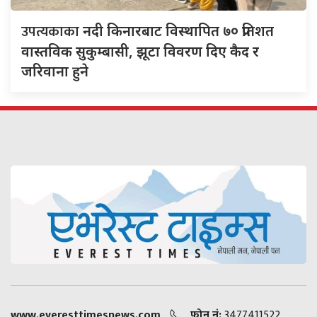
उपत्यकाका
नदी किनारबाट विस्थापित ७० प्रतिशत
वास्तविक सुकुम्बासी, झूटा विवरण दिए कैद र
जरिवाना हुने
www.everesttimesnews.com
फोन नं:
3477411522