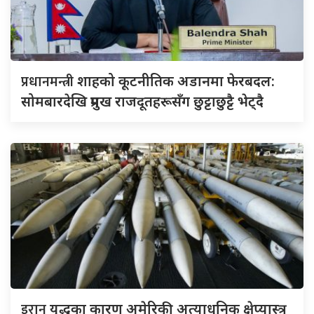
प्रधानमन्त्री
शाहको कूटनीतिक अडानमा फेरबदल:
सोमबारदेखि प्रमुख राजदूतहरूसँग छुट्टाछुट्टै भेट्दै
इरान
युद्धका कारण अमेरिकी अत्याधुनिक क्षेप्यास्त्र