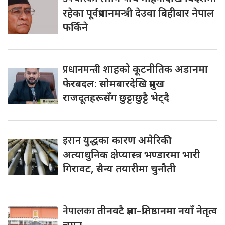
रहेका पूर्वप्रधानमन्त्री देउवा बिहीबार नेपाल
फर्किने
प्रधानमन्त्री
शाहको कूटनीतिक अडानमा
फेरबदल: सोमबारदेखि प्रमुख
राजदूतहरूसँग छुट्टाछुट्टै भेट्दै
इरान
युद्धका कारण अमेरिकी
अत्याधुनिक क्षेप्यास्त्र भण्डारमा भारी
गिरावट, सैन्य तयारीमा चुनौती
नेपालका
तीनवटै प्रज्ञा–प्रतिष्ठानमा नयाँ नेतृत्व