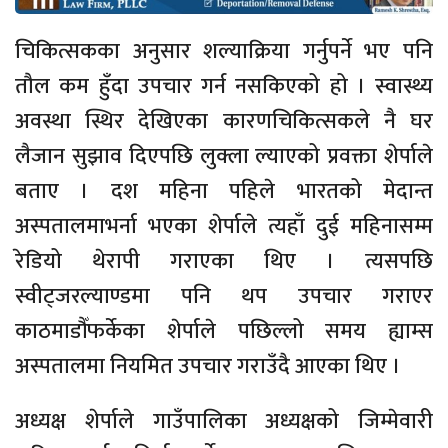
चिकित्सकका
अनुसार
शल्याक्रिया
गर्नुपर्ने
भए
पनि
तौल
कम
हुँदा
उपचार
गर्न
नसकिएको
हो
।
स्वास्थ्य
अवस्था
स्थिर
देखिएका
कारण
चिकित्सकले
नै
घर
लैजान
सुझाव
दिएपछि
लुक्ला
ल्याएको
प्रवक्ता
शेर्पाले
बताए
।
दश
महिना
पहिले
भारतको
मेदान्त
अस्पतालमा
भर्ना
भएका
शेर्पाले
त्यहाँ
दुई
महिनासम्म
रेडियो
थेरापी
गराएका
थिए
।
त्यसपछि
स्वीट्जरल्याण्डमा
पनि
थप
उपचार
गराएर
काठमाडौँ
फर्केका
शेर्पाले
पछिल्लो
समय
ह्याम्स
अस्पतालमा
नियमित
उपचार
गराउँदै
आएका
थिए
।
अध्यक्ष
शेर्पाले
गाउँपालिका
अध्यक्षको
जिम्मेवारी