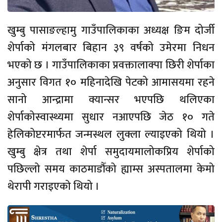
खुम्बु
पासाङल्हामु
गाउँपालिकाका
अध्यक्ष
ङिम
दोर्जी
शेर्पाको
मंगलबार
बिहान
३९
वर्षको
उमेरमा
निधन
भएको
छ
।
गाउँपालिकाका
प्रवक्ता
लाक्पा
छिरी
शेर्पाका
अनुसार
विगत
१०
महिनादेखि
पेटको
आमासयमा
रहने
सानो
आन्द्रामा
क्यान्सर
भएपछि
थलिएका
शेर्पाको
स्वास्थ्यमा
सुधार
नआएपछि
जेठ
१०
गते
हेलिकोप्टरमार्फत
जन्मस्थल
लुक्ला
ल्याइएको
थियो
।
खुम्बु
क्षेत्र
तथा
शेर्पा
समुदायमा
लोकप्रिय
शेर्पाको
पछिल्लो
समय
काठमाडौँको
ह्याम्स
अस्पतालमा
केमो
थेरापी
गराइएको
थियो
।