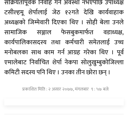
सक्रियतापूर्वक
निर्वाह
गर्ने
अवस्था
नभएपछि
उपाध्यक्ष
टसील्हमू
शेर्पालाई
जेठ
१२
गते
देखि
कार्यवाहाक
अध्यक्षको
जिम्मेवारी
दिएका
थिए
।
सोही
बेला
उनले
सामाजिक
सञ्जाल
फेसबुकमार्फत
वडाध्यक्ष
,
कार्यपालिका
सदस्य
तथा
कर्मचारी
समेतलाई
उच्च
मनोबलका
साथ
काम
गर्न
आग्रह
गरेका
थिए
।
पूर्व
एमालेबाट
निर्वाचित
शेर्पा
नेकपा
सोलुखुम्बुको
जिल्ला
कमिटी
सदस्य
पनि
थिए
।
उनका
तीन
छोरा
छन्
।
प्रकाशित मिति : २ असार २०७७, मंगलबार ९ : ५७ बजे