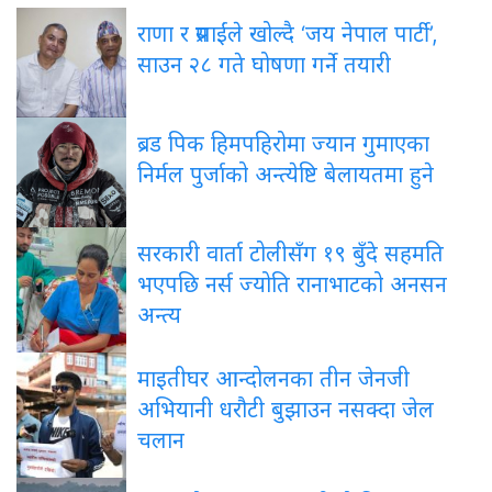
राणा
र प्रसाईंले खोल्दै ‘जय नेपाल पार्टी’,
साउन २८ गते घोषणा गर्ने तयारी
ब्रड
पिक हिमपहिरोमा ज्यान गुमाएका
निर्मल पुर्जाको अन्त्येष्टि बेलायतमा हुने
सरकारी
वार्ता टोलीसँग १९ बुँदे सहमति
भएपछि नर्स ज्योति रानाभाटको अनसन
अन्त्य
माइतीघर
आन्दोलनका तीन जेनजी
अभियानी धरौटी बुझाउन नसक्दा जेल
चलान