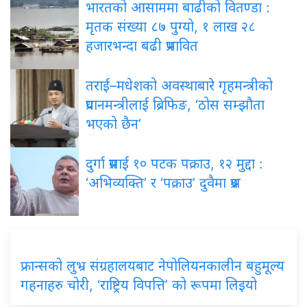
भारतको
आसाममा बाढीको वितण्डा :
मृतक संख्या ८७ पुग्यो, १ लाख २८
हजारभन्दा बढी प्रभावित
तराई–मधेशको
अवस्थाबारे गृहमन्त्रीको
प्रधानमन्त्रीलाई ब्रिफिङ, ‘ठोस सम्झौता
भएको छैन’
दुर्गा
प्रसाईं १० पटक पक्राउ, १२ मुद्दा :
‘अभिव्यक्ति’ र ‘पक्राउ’ दुवैमा प्रश्न
फ्रान्सको
लुभ्र संग्रहालयबाट नेपोलियनकालीन बहुमूल्य
गहनाहरु चोरी, ‘राष्ट्रिय विपत्ति’ को रूपमा लिइयो