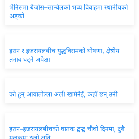
भेनिसमा
बेजोस–सान्चेलको भव्य विवाहमा स्थानीयको
अड्को
इरान
र इजरायलबीच युद्धविरामको घोषणा, क्षेत्रीय
तनाव घट्ने अपेक्षा
को
हुन् आयातोल्ला अली खामेनेई, कहाँ छन् उनी
इरान–इजरायलबीचको
घातक द्वन्द्व चौथो दिनमा, दुबै
मुलुकमा ठूलो क्षति