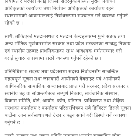
नियमित र भरपर्दो बनाई जिल्ला सदरमुकामस्थित मुख्य निर्वाचन
अधिकृतको कार्यालय तथा निर्वाचन अधिकृतको कार्यालय रहने
स्थानसम्मको आवागमनलाई निर्वाधरूपमा सञ्चालन गर्ने व्यवस्था गर्नुपर्ने
रहेको छ ।
साथै, तोकिएको मतदानस्थल र मतदान केन्द्रहरूसम्म पुग्ने सडक तथा
अन्य भौतिक पूर्वाधारसमेत सरकार तथा प्रदेश सरकारका सम्बद्ध निकाय
एवं स्थानीय तहबाट प्राथमिकताका साथ आवश्यक मर्मतसम्भार गरी
गराई सुचारु अवस्थामा राख्ने व्यवस्था गर्नुपर्ने रहेको छ ।
प्रतिनिधिसभा सदस्य तथा प्रदेशसभा सदस्य निर्वाचनसँग सम्बन्धित
महत्वपूर्ण सूचना तथा जानकारी आयोगको वेबसाइट एवं आयोगको
आधिकारिक सामाजिक सञ्जालबाट प्राप्त गरी सरकार, प्रदेश सरकार र
स्थानीय तह वा सोअन्तर्गतका सम्पूर्ण निकाय, सार्वजनिक संस्थान,
विकास समिति, बोर्ड, आयोग, कोष, प्रतिष्ठान, प्राधिकरण तथा शैक्षिक
संस्थाका कार्यालय र कार्यालय परिसरभित्रका सबै डिजिटल डिस्प्ले सूचना
पार्टीमा आम सर्वसाधारणले देख्न र पढ्न सक्ने गरी डिस्प्ले गर्ने व्यवस्था
गर्नुपर्ने छ ।
त्यस्तै, सञ्चार तथा सूचना प्रविधि मन्त्रालयअन्तर्गत सञ्चालित लोक