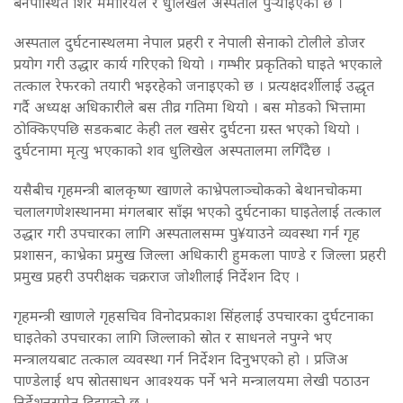
बनेपास्थित शिर मेमोरियल र धुलिखेल अस्पताल पुर्‍याइएको छ ।
अस्पताल दुर्घटनास्थलमा नेपाल प्रहरी र नेपाली सेनाको टोलीले डोजर
प्रयोग गरी उद्धार कार्य गरिएको थियो । गम्भीर प्रकृतिको घाइते भएकाले
तत्काल रेफरको तयारी भइरहेको जनाइएको छ । प्रत्यक्षदर्शीलाई उद्धृत
गर्दै अध्यक्ष अधिकारीले बस तीव्र गतिमा थियो । बस मोडको भित्तामा
ठोक्किएपछि सडकबाट केही तल खसेर दुर्घटना ग्रस्त भएको थियो ।
दुर्घटनामा मृत्यु भएकाको शव धुलिखेल अस्पतालमा लगिँदैछ ।
यसैबीच गृहमन्त्री बालकृष्ण खाणले काभ्रेपलाञ्चोकको बेथानचोकमा
चलालगणेशस्थानमा मंगलबार साँझ भएको दुर्घटनाका घाइतेलाई तत्काल
उद्धार गरी उपचारका लागि अस्पतालसम्म पु¥याउने व्यवस्था गर्न गृह
प्रशासन, काभ्रेका प्रमुख जिल्ला अधिकारी हुमकला पाण्डे र जिल्ला प्रहरी
प्रमुख प्रहरी उपरीक्षक चक्रराज जोशीलाई निर्देशन दिए ।
गृहमन्त्री खाणले गृहसचिव विनोदप्रकाश सिंहलाई उपचारका दुर्घटनाका
घाइतेको उपचारका लागि जिल्लाको स्रोत र साधनले नपुग्ने भए
मन्त्रालयबाट तत्काल व्यवस्था गर्न निर्देशन दिनुभएको हो । प्रजिअ
पाण्डेलाई थप स्रोतसाधन आवश्यक पर्ने भने मन्त्रालयमा लेखी पठाउन
निर्देशनसमेत दिइएको छ ।