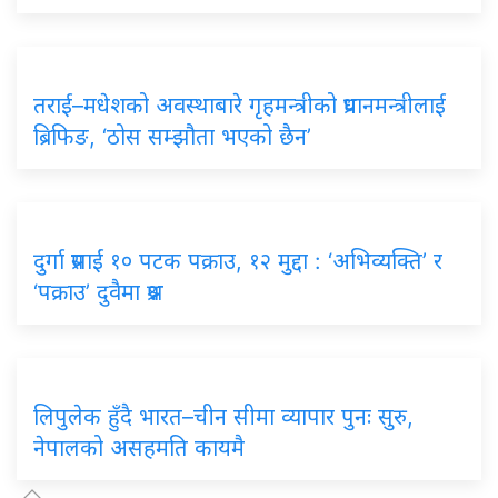
तराई–मधेशको अवस्थाबारे गृहमन्त्रीको प्रधानमन्त्रीलाई
ब्रिफिङ, ‘ठोस सम्झौता भएको छैन’
दुर्गा प्रसाईं १० पटक पक्राउ, १२ मुद्दा : ‘अभिव्यक्ति’ र
‘पक्राउ’ दुवैमा प्रश्न
लिपुलेक हुँदै भारत–चीन सीमा व्यापार पुनः सुरु,
नेपालको असहमति कायमै