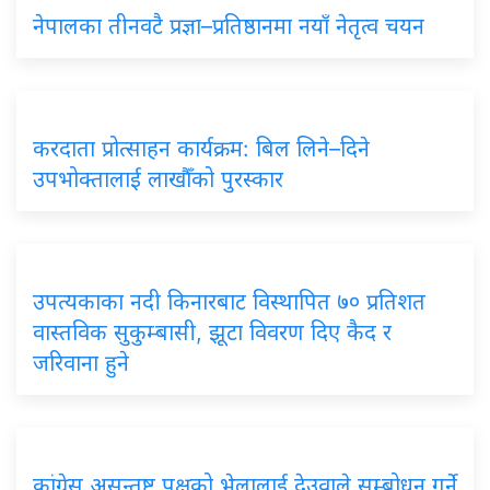
नेपालका तीनवटै प्रज्ञा–प्रतिष्ठानमा नयाँ नेतृत्व चयन
करदाता प्रोत्साहन कार्यक्रम: बिल लिने–दिने
उपभोक्तालाई लाखौँको पुरस्कार
उपत्यकाका नदी किनारबाट विस्थापित ७० प्रतिशत
वास्तविक सुकुम्बासी, झूटा विवरण दिए कैद र
जरिवाना हुने
कांग्रेस असन्तुष्ट पक्षको भेलालाई देउवाले सम्बोधन गर्ने