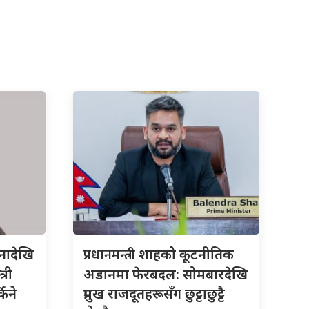
प्रधानमन्त्री
नादेखि
शाहको कूटनीतिक
्री
अडानमा फेरबदल: सोमबारदेखि
किने
प्रमुख राजदूतहरूसँग छुट्टाछुट्टै