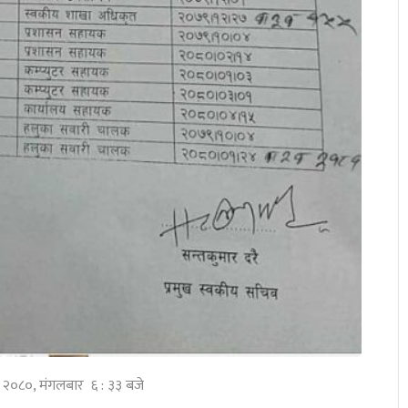
घ २०८०, मंगलबार ६ : ३३ बजे