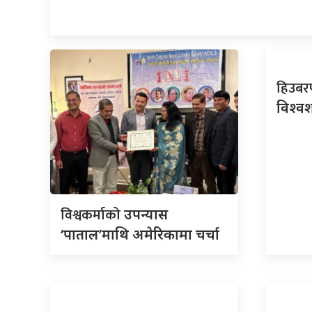
हिउब
विश्वश
विश्वकर्माको
उपन्यास
‘पाताल’माथि अमेरिकामा चर्चा