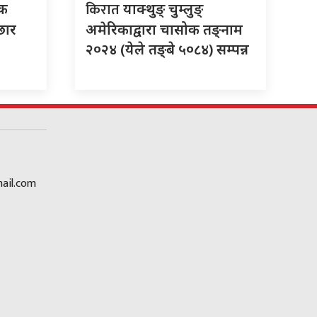
किरात
ंक
याक्थुङ् चुम्लुङ्
छार
अमेरिकाद्वारा चासोक तङ्नाम
२०२४ (येले तङ्बे ५०८४) सम्पन्न
ail.com