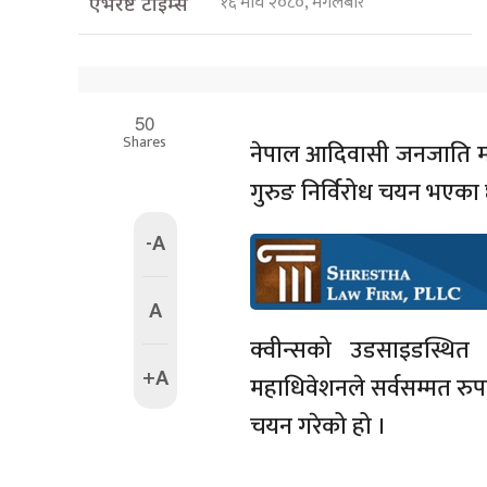
१६ माघ २०८०, मंगलबार
एभरेष्ट टाइम्स
50
Shares
नेपाल आदिवासी जनजाति महा
गुरुङ निर्विरोध चयन भएका 
-A
A
क्वीन्सको उडसाइडस्थि
+A
महाधिवेशनले सर्वसम्मत रुप
चयन गरेको हो ।