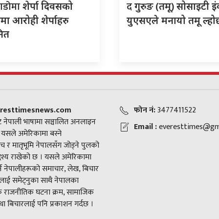
ाडोमा
द
शेर्पा दिवसको
गुरुङ (तमू) सोसाइटी इ
ा आरोही शेर्पाहरु
युएसएले मनायो तमू ल्हो
नित
resttimesnews.com
फोन नं:
3477411522
 नेपाली भाषामा सञ्चालित अनलाइन
Email :
everesttimes@gm
। यसले अमेरिकामा बस्ने
च र मातृभूमि नेपालसँग जोड्ने पुलको
द्देश्य राखेको छ । यसले अमेरिकामा
ने नेपालीहरूको समाचार, लेख, बिचार
ाई समेट्नुका साथै नेपालका
राजनीतिक घटना क्रम, सामाजिक
ा बिचारलाई पनि प्रकाशन गर्दछ ।