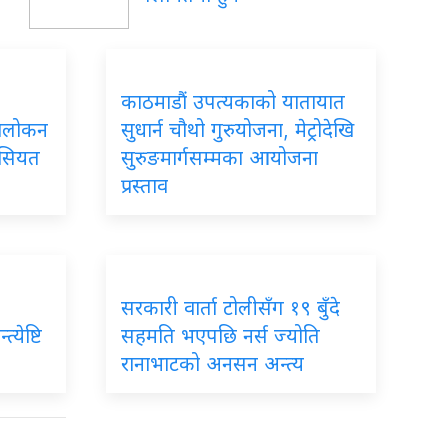
काठमाडौं उपत्यकाको यातायात
ावलोकन
सुधार्न चौथो गुरुयोजना, मेट्रोदेखि
ैसियत
सुरुङमार्गसम्मका आयोजना
प्रस्ताव
सरकारी वार्ता टोलीसँग १९ बुँदे
्येष्टि
सहमति भएपछि नर्स ज्योति
रानाभाटको अनसन अन्त्य