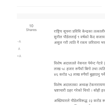
10
Shares
राष्ट्रिय सूचना प्रविधि केन्द्रका तत्
सुनील पौडेललाई ९ वर्षको कैद सजाय
-A
असुल गरी त्यति नै रकम जरिवाना भ
A
+A
विशेष अदालतले नेसनल पेमेन्ट गेटवे 
लाख ५८ हजार रूपैयाँ बिगो तथा त्यत
४६ करोड ५३ लाख रुपैयाँ बुझाउनु पर्ने
विशेष अदालतका अध्यक्ष टेकनारायण कुँ
भ्रष्टाचारी ठहर गरेको थियो । सोही 
अख्तियारले पौडेलविरूद्ध २३ करोड रूपै