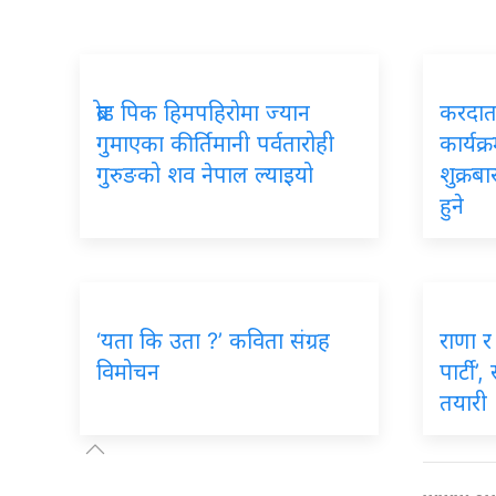
ब्रोड पिक हिमपहिरोमा ज्यान
करदाता
गुमाएका कीर्तिमानी पर्वतारोही
कार्यक्
गुरुङको शव नेपाल ल्याइयो
शुक्रब
हुने
‘यता कि उता ?’ कविता संग्रह
राणा र 
विमोचन
पार्टी’
तयारी