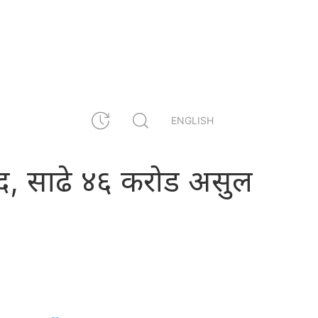
ENGLISH
ष कैद, साढे ४६ करोड असुल