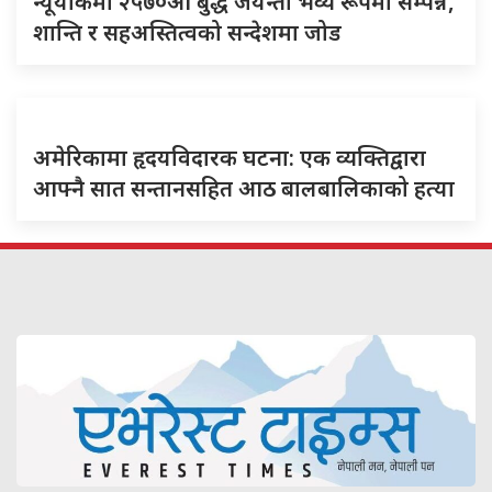
न्यूयोर्कमा २५७०औं बुद्ध जयन्ती भव्य रूपमा सम्पन्न,
शान्ति र सहअस्तित्वको सन्देशमा जोड
अमेरिकामा हृदयविदारक घटना: एक व्यक्तिद्वारा
आफ्नै सात सन्तानसहित आठ बालबालिकाको हत्या