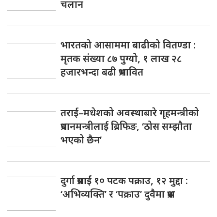
चलान
भारतको आसाममा बाढीको वितण्डा :
मृतक संख्या ८७ पुग्यो, १ लाख २८
हजारभन्दा बढी प्रभावित
तराई–मधेशको अवस्थाबारे गृहमन्त्रीको
प्रधानमन्त्रीलाई ब्रिफिङ, ‘ठोस सम्झौता
भएको छैन’
दुर्गा प्रसाईं १० पटक पक्राउ, १२ मुद्दा :
‘अभिव्यक्ति’ र ‘पक्राउ’ दुवैमा प्रश्न