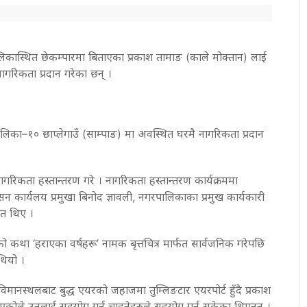
पालिकास्थित छेकम्पारमा बिताएका प्रकाश तामाङ (काले मोक्तान) लाई
ागरिकता प्रदान गरेका छन् ।
िका–१० छाप्लेगाउँ (साम्पाङ) मा अवस्थित घरमै नागरिकता प्रदान
ागरिकता हस्तान्तरण गरे । नागरिकता हस्तान्तरण कार्यक्रममा
प्रशासन कार्यलय प्रमुखा बिनोद ज्ञावली, नगरपालिकाका प्रमुख कार्यकारी
ित थिए ।
उनको कथा ‘हराएका वर्षहरू’ नामक बृत्तचित्र मार्फत सार्वजनिक गरेपछि
थियो ।
य विमानस्थलबाट बुद्ध एयरको जहाजमा तुम्लिङटार एयरपोर्ट हुँदै प्रकाश
कोले उनलाई सहयोग गर्न चाहनेहरुले सहयोग गर्न सकेका थिएनन् ।