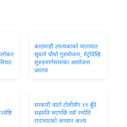
काठमाडौं उपत्यकाको यातायात
ावलोकन
सुधार्न चौथो गुरुयोजना, मेट्रोदेखि
ैसियत
सुरुङमार्गसम्मका आयोजना
प्रस्ताव
सरकारी वार्ता टोलीसँग १९ बुँदे
्येष्टि
सहमति भएपछि नर्स ज्योति
रानाभाटको अनसन अन्त्य