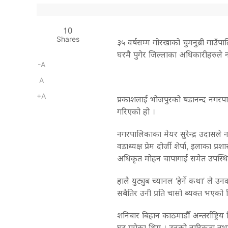
10
Shares
३५ वर्षसम्म गोरखाको चुमनुब्री गाउँ
घरमै पुगेर जिल्लाका अधिकारीहरुले न
-A
A
+A
प्रकाशलाई भोजपुरको षडानन्द नगरपाल
गरिएको हो ।
नगरपालिकाका मेयर सुरेन्द्र उदासले न
वडाध्यक्ष प्रेम दोर्जी शेर्पा, इलाका 
अधिकृत मोहन चापागाईं समेत उपस्थ
हालै युट्युब च्यानल ‘हेर्ने कथा’ ले 
सबैतिर उनी प्रति चासो ब्यक्त भएको 
शनिबार बिहान काठमाडौँ अन्तर्राष्ट्रि
घर पुगेका थिए । उनको नारिकता नभए