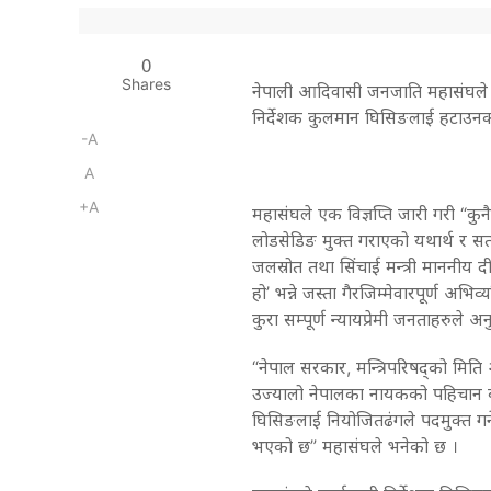
0
Shares
नेपाली आदिवासी जनजाति महासंघले सरक
निर्देशक कुलमान घिसिङलाई हटाउनका 
-A
A
+A
महासंघले एक विज्ञप्ति जारी गरी “क
लोडसेडिङ मुक्त गराएको यथार्थ र सत्य
जलस्रोत तथा सिंचाई मन्त्री माननीय
हो’ भन्ने जस्ता गैरजिम्मेवारपूर्ण अ
कुरा सम्पूर्ण न्यायप्रेमी जनताहरुले 
“नेपाल सरकार, मन्त्रिपरिषद्को मित
उज्यालो नेपालका नायकको पहिचान बन
घिसिङलाई नियोजितढंगले पदमुक्त गर्ने 
भएको छ” महासंघले भनेको छ ।