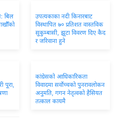
रम: बिल
उपत्यकाका नदी किनारबाट
लाखौँको
विस्थापित ७० प्रतिशत वास्तविक
सुकुम्बासी, झूटा विवरण दिए कैद
र जरिवाना हुने
कांग्रेसको आधिकारिकता
ी पूरा,
विवादमा सर्वोच्चको पुनरावलोकन
ोषणा
अनुमति, गगन नेतृत्वको हैसियत
तत्काल कायमै