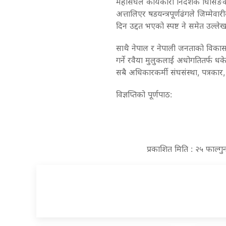
महासंघले कार्यकारी निर्देशक घिसिङक
अत्तालिएर षडयन्त्रपूर्णढंगले जिम्म
दिन उद्दत भएको स्पष्ट ने समेत उल्ले
साथै नेपाल र नेपाली जनताको विकास र
गर्ने रवैया मुलुकलाई अधोगतितर्फ धकेल्
सबै अधिकारकर्मी संघसंस्था, पत्र
विज्ञप्तिको पूर्णपाठ:
प्रकाशित मिति : २५ फाल्