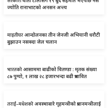
सरकारी
वार्ता टोलीसँग १९ बुँदे सहमति भएपछि नर्स
ज्योति रानाभाटको अनसन अन्त्य
माइतीघर
आन्दोलनका तीन जेनजी अभियानी धरौटी
बुझाउन नसक्दा जेल चलान
भारतको
आसाममा बाढीको वितण्डा : मृतक संख्या
८७ पुग्यो, १ लाख २८ हजारभन्दा बढी प्रभावित
तराई–मधेशको
अवस्थाबारे गृहमन्त्रीको प्रधानमन्त्रीलाई