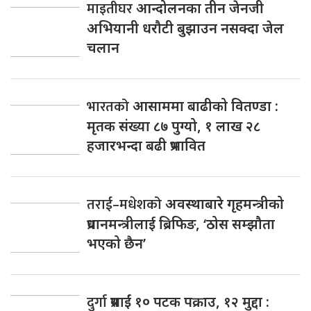
माइतीघर
आन्दोलनका तीन जेनजी
अभियानी धरौटी बुझाउन नसक्दा जेल
चलान
भारतको
आसाममा बाढीको वितण्डा :
मृतक संख्या ८७ पुग्यो, १ लाख २८
हजारभन्दा बढी प्रभावित
तराई–मधेशको
अवस्थाबारे गृहमन्त्रीको
प्रधानमन्त्रीलाई ब्रिफिङ, ‘ठोस सम्झौता
भएको छैन’
दुर्गा
प्रसाईं १० पटक पक्राउ, १२ मुद्दा :