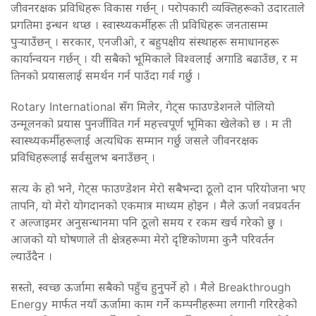
जीवनरक्षक प्रविधिहरू विकास गर्छन् । परोपकारी व्यक्तिहरूको उदारताले
प्रगतिमा इन्धन थप्छ । स्वास्थ्यकर्मीहरू ती प्रविधिहरू जनतासम्म
पुर्‍याउँछन् । सरकार, एनजीओ, र बहुपक्षीय संस्थाहरू समाधानहरू
कार्यान्वयन गर्छन् । यी सबैको भूमिकाले विश्वलाई अगाडि बढाउँछ, र म
तिनको प्रयासलाई समर्थन गर्न पाउँदा गर्व गर्छु ।
Rotary International सँग मिलेर, गेट्स फाउण्डेशनले पोलियो
उन्मूलनको प्रयास पुनर्जीवित गर्न महत्त्वपूर्ण भूमिका खेलेको छ । म ती
स्वास्थ्यकर्मीहरूलाई अत्यधिक सम्मान गर्छु जसले जीवनरक्षक
प्रविधिहरूलाई सर्वसुलभ बनाउँछन् ।
सत्य के हो भने, गेट्स फाउण्डेशन मेरो सबैभन्दा ठूलो दान परियोजना भए
तापनि, यो मेरो योगदानको एकमात्र माध्यम होइन । मैले ऊर्जा नवप्रवर्तन
र अल्जाइमर अनुसन्धानमा पनि ठूलो समय र रकम खर्च गरेको छु ।
आजको यो घोषणाले ती क्षेत्रहरूमा मेरो दृष्टिकोणमा कुनै परिवर्तन
ल्याउँदैन ।
सस्तो, स्वच्छ ऊर्जामा सबैको पहुँच हुनुपर्ने हो । मैले Breakthrough
Energy मार्फत नयाँ ऊर्जामा काम गर्ने कम्पनीहरूमा लगानी गरिरहेको