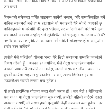
समयको लागि क्रान्तिकारी विचार थियो र आजको परोपकार प्रणालीको
जग बन्यो ।
निबन्धको सबैभन्दा चर्चित लाइनमा कार्नेगी भन्छन्, “धेरै सम्पत्तिसहित मर्ने
मानिस लाजमर्दो मर्छ ।” म हालसालै यो भनाइबारे धेरै सोच्दै आएको छु ।
मानिसहरूले म मरेपछि धेरै कुरा भन्नेछन्, तर म “उनी धनी मरे” भन्ने कुरा
भन्न पाउने अवस्था नरहोस् भन्ने सुनिश्चित गर्न चाहन्छु । समाजमा यति धेरै
गम्भीर समस्या छन् कि ती समाधान गर्न सकिने स्रोतहरूलाई म आफूसँग
राखेर बस्न सक्दिनँ ।
त्यसैले मैले पहिलेको योजना भन्दा धेरै छिटो समाजमा सम्पत्ति फर्काउने
निर्णय गरेको हुँ । अबका २० वर्षभित्र, मैले गेट्स फाउण्डेशनमार्फत
आफ्नो प्रायः सबै सम्पत्ति दान गर्नेछु, जसले संसारभर जीवन बचाउने र
सुधार्ने कार्यमा सहयोग पुर्‍याउनेछ । र सन् २०४५ डिसेम्बर ३१ मा
फाउण्डेशन स्थायी रूपमा बन्द हुनेछ ।
यो हाम्रो प्रारम्भिक योजना भन्दा केही फरक हो । जब मैले र मेलिन्डाले
सन् २००० मा गेट्स फाउण्डेशन सुरु गर्‍यौं, हामीले पहिलो चार्टरमै एउटा
प्रावधान राख्यौँ, यो संस्था हाम्रो मृत्युपछि केही दशकमा बन्द हुनेछ । तर
केही वर्षअघि मैले यो योजना फेरि सोच्न थालेँ । हालसालै, बोर्डको