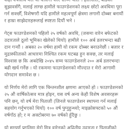
सुझावसँगै, मलाई लाग्छ हामीले फाउण्डेशनको लक्ष्य छोटो अवधिमा पूरा
गर्न सक्छौँ, विशेषगरी यदि हामीले महत्वपूर्ण क्षेत्रमा लगानी दोब्बर बनायौं
र हाम्रा साझेदारहरूलाई स्पष्टता दियौं भने ।
गेट्स फाउण्डेशनको पहिलो २५ वर्षको अवधि, (जसमा वारेन बफेटको
उदारताले ठूलो भूमिका खेलेको थियो) हामीले १०० अर्ब डलरभन्दा बढी
दान गर्‍यौं । अबका २० वर्षमा हामी यो रकम दोब्बर बनाउनेछौं । बजार र
मुद्रास्फीताको आधारमा निश्चित रकम घटबढ हुन सक्छ, तर मलाई
विश्वास छ कि अबदेखि २०४५ सम्म फाउण्डेशनले २०० अर्ब डलरभन्दा
बढी खर्च गर्नेछ । यो रकममा फाउण्डेशनको मौज्दात र मेरो आगामी
योगदान समावेश छ ।
यो निर्णय मेरो लागि एक चिन्तनशील क्षणमा आएको हो । फाउण्डेशनको
२५ औं वार्षिकोत्सव मात्र होइन, यस वर्ष अन्य केही विशेष अवसरहरू
पनि छन्, यो वर्ष मेरा पिताजी (जिनले फाउण्डेशन स्थापना गर्न मलाई
सहयोग गर्नुभएको थियो) १०० वर्ष पुग्नुहुन्थ्यो; माइक्रोसफ्टको ५० औं
वर्षगाँठ हो; र म अक्टोबरमा ७० वर्षको हुँदैछु ।
यो सम्पूर्ण प्रगतिमा मेरो मित्र वारेनको अद्वितीय उदारता र पिताजीको