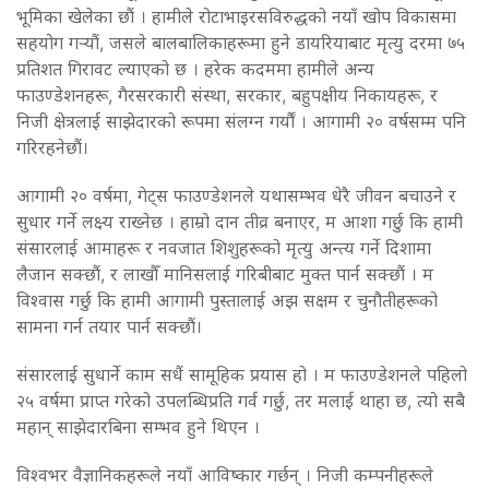
भूमिका खेलेका छौं । हामीले रोटाभाइरसविरुद्धको नयाँ खोप विकासमा
सहयोग गर्‍यौं, जसले बालबालिकाहरूमा हुने डायरियाबाट मृत्यु दरमा ७५
प्रतिशत गिरावट ल्याएको छ । हरेक कदममा हामीले अन्य
फाउण्डेशनहरू, गैरसरकारी संस्था, सरकार, बहुपक्षीय निकायहरू, र
निजी क्षेत्रलाई साझेदारको रूपमा संलग्न गर्यौं । आगामी २० वर्षसम्म पनि
गरिरहनेछौं।
आगामी २० वर्षमा, गेट्स फाउण्डेशनले यथासम्भव धेरै जीवन बचाउने र
सुधार गर्ने लक्ष्य राख्नेछ । हाम्रो दान तीव्र बनाएर, म आशा गर्छु कि हामी
संसारलाई आमाहरू र नवजात शिशुहरूको मृत्यु अन्त्य गर्ने दिशामा
लैजान सक्छौं, र लाखौँ मानिसलाई गरिबीबाट मुक्त पार्न सक्छौं । म
विश्वास गर्छु कि हामी आगामी पुस्तालाई अझ सक्षम र चुनौतीहरूको
सामना गर्न तयार पार्न सक्छौं।
संसारलाई सुधार्ने काम सधैं सामूहिक प्रयास हो । म फाउण्डेशनले पहिलो
२५ वर्षमा प्राप्त गरेको उपलब्धिप्रति गर्व गर्छु, तर मलाई थाहा छ, त्यो सबै
महान् साझेदारबिना सम्भव हुने थिएन ।
विश्वभर वैज्ञानिकहरूले नयाँ आविष्कार गर्छन् । निजी कम्पनीहरूले