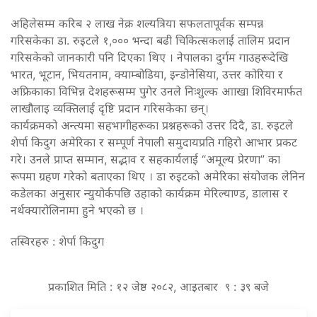
अहिलेसम्म करिब २ लाख नेक्र शल्यत्रिया सफलतापूर्वक सम्पन्न
गरिसकेका डा. रुइटले १,००० भन्दा बढी चिकित्सकलाई तालिम प्रदान
गरिसकेको जानकारी पनि दिएका थिए । नेपालका दुर्गम गाउहरूदेखि
भारत, भूटान, भियतनाम, क्याम्बोडिया, इन्डोनेसिया, उत्तर कोरिया र
अफ्रिकाका विभिन्न देशहरूसम्म पुगेर उनले निःशुल्क आाखा शिविरमार्फत
लाखौलाइ व्यक्तिलाई दृष्टि प्रदान गरिसकेका छन्।
कार्यक्रमको अन्त्यमा सहभागीहरूका प्रश्नहरूको उत्तर दिदै, डा. रुइटले
शेर्पा किदुग अमेरिका र सम्पूर्ण नेपाली समुदायप्रति गहिरो आभार प्रकट
गरे। उनले प्राप्त सम्मान, सद्भाव र सहकार्यलाई “अमूल्य प्रेरणा” का
रूपमा ग्रहण गरेको बताएका थिए । डा रुइटको अमेरिका संयोजक लेनिन
कडेलका अनुसार न्युयोर्कपछि उहाको कार्यक्रम मेरिल्याण्ड, डालास र
नर्थक्यारोलिनामा हुने भएको छ ।
तस्विरहरु : शेर्पा किदुग
प्रकाशित मिति : १२ जेष्ठ २०८२, आइतबार ९ : ३९ बजे