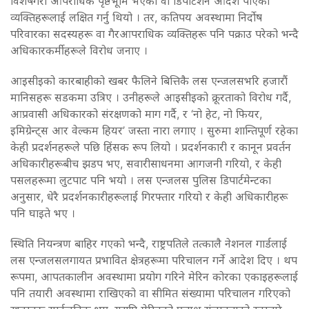
विशेषगरी आपराधिक पृष्ठभूमि भएका वा डिपोर्टेशन आदेश पाएका
व्यक्तिहरूलाई लक्षित गर्नु थियो । तर, कतिपय अवस्थामा निर्दोष
परिवारका सदस्यहरू वा गैरआपराधिक व्यक्तिहरू पनि पक्राउ परेको भन्दै
अधिकारकर्मीहरूले विरोध जनाए ।
आइसीइको कारबाहीको खबर फैलिने बित्तिकै लस एन्जलसभरि हजारौं
मानिसहरू सडकमा उत्रिए । उनीहरूले आइसीइको क्रूरताको विरोध गर्दै,
आप्रवासी अधिकारको संरक्षणको माग गर्दै, र ‘नो हेट, नो फियर,
इमिग्रेन्ट्स आर वेल्कम हियर’ जस्ता नारा लगाए । सुरुमा शान्तिपूर्ण रहेका
केही प्रदर्शनहरूले पछि हिंसक रूप लियो । प्रदर्शनकारी र कानून प्रवर्तन
अधिकारीहरूबीच झडप भए, सवारीसाधनमा आगजनी गरियो, र केही
पसलहरूमा लुटपाट पनि भयो । लस एन्जलस पुलिस डिपार्टमेन्टका
अनुसार, धेरै प्रदर्शनकारीहरूलाई गिरफ्तार गरियो र केही अधिकारीहरू
पनि घाइते भए ।
स्थिति नियन्त्रण बाहिर गएको भन्दै, राष्ट्रपतिले तत्कालै नेशनल गार्डलाई
लस एन्जलसलगायत प्रभावित क्षेत्रहरूमा परिचालन गर्ने आदेश दिए । थप
रूपमा, आपतकालीन अवस्थामा प्रयोग गरिने मेरिन कोरका एकाइहरूलाई
पनि तयारी अवस्थामा राखिएको वा सीमित संख्यामा परिचालन गरिएको