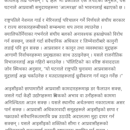
कार्यलाई तीव्र पार्नेछन् । ‘द हिल’ मा प्रकाशित एक रिपोर्टका अनुसार, यस
घटनाले आप्रवासी समुदायहरूमा ‘आत्मरक्षा’ को भावनालाई बढाएको छ ।
राष्ट्रपतिले नेशनल गार्ड र मेरिनलाई परिचालन गर्ने निर्णयले संघीय सरकार
र राज्य सरकारहरूबीचको सम्बन्धमा थप तनाव ल्याउनेछ ।
क्यालिफोर्नियाका गभर्नरले संघीय बलको अनावश्यक हस्तक्षेपको विरोध
गर्न सक्छन्, जसले गर्दा संवैधानिक अधिकार र जिम्मेवारीबारे कानुनी
लडाइँ पनि हुन सक्छ । आप्रवासन र कानून तथा व्यवस्थाका मुद्दाहरू
आगामी निर्वाचनहरूमा प्रमुखताका साथ उठाइनेछन् । यसले राजनीतिक
विभाजनलाई अझ गहिरो बनाउनेछ । ‘पॉलिटिको’ का वरिष्ठ संवाददाता
जोन स्मिथका अनुसार, “यो घटनाले राष्ट्रपति चुनावमा आप्रवासनको
मुद्दालाई अझ चर्काउनेछ र मतदाताहरूलाई ध्रुवीकरण गर्न मद्दत गर्नेछ ।”
आइसीइको छापामारीले आप्रवासी कामदारहरूमाझ डर फैलाउन सक्छ,
जसले गर्दा केही उद्योगहरूमा श्रमिकको अभाव वा उनीहरूको काममा
अनिश्चितता आउन सक्छ । यसले स्थानीय अर्थतन्त्रमा नकारात्मक असर
पार्न सक्छ । आप्रवासी अधिकारवादी समूहहरूले आइसीइको छापा र
पक्राउको संवैधानिकतामाथि प्रश्न उठाउँदै अदालतमा मुद्दा दायर गर्न
सक्छन् । यसले आइसीइको शक्तिको सीमा र आप्रवासीहरूको