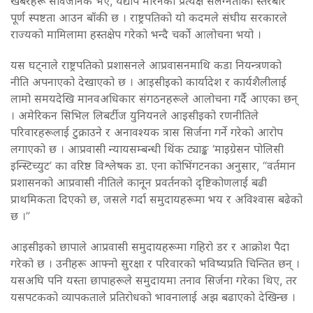
खबरहरू सार्वजनिक भए, यद्यपि मेरिनको प्रत्यक्ष संलग्नताको स्तरबारे
पूर्ण स्पष्टता आउन बाँकी छ । राष्ट्रपतिको यो कदमले संघीय सरकारले
राज्यको मामिलामा हस्तक्षेप गरेको भन्दै चर्को आलोचना भयो ।
यस घट्नाले राष्ट्रपतिको प्रशासनले आप्रवासनमाथि कडा नियन्त्रणको
नीति अपनाएको देखाएको छ । आइसीइको कार्यादेश र कार्यशैलीलाई
लामो समयदेखि मानवअधिकार संगठनहरूले आलोचना गर्दै आएका छन्
। अमेरिकन सिभिल लिबर्टीज युनियनले आइसीइको रणनीतिले
परिवारहरूलाई टुक्राउने र अनावश्यक त्रास सिर्जना गर्ने गरेको आरोप
लगाएको छ । आप्रवासी न्यायसम्बन्धी थिंक ट्याङ्क ‘माइग्रेसन पोलिसी
इन्स्टिच्युट’ का वरिष्ठ विश्लेषक डा. एना कोभिंगटनका अनुसार, “वर्तमान
प्रशासनको आप्रवासी नीतिले कानून प्रवर्तनको दृष्टिकोणलाई बढी
प्राथमिकता दिएको छ, जसले गर्दा समुदायहरूमा भय र अविश्वास बढेको
छ ।”
आइसीइको छापाले आप्रवासी समुदायहरूमा गहिरो डर र आक्रोश पैदा
गरेको छ । उनीहरू आफ्नो सुरक्षा र परिवारको भविष्यप्रति चिन्तित छन् ।
यसअघि पनि यस्ता छापाहरूले समुदायमा तनाव सिर्जना गरेका थिए, तर
यसपटकको व्यापकताले प्रतिरोधको भावनालाई अझ बढाएको देखिन्छ ।