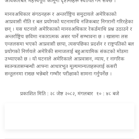
अधिकारबारे महत्त्वपूर्ण कानूनी दृष्टान्तहरू स्थापित गर्न सक्छ ।
मानवअधिकार संगठनहरू र अन्तर्राष्ट्रिय समुदायले अमेरिकाको
आप्रवासी नीति र बल प्रयोगको घटनामाथि नजिकबाट निगरानी गरिरहेका
छन् । यस घटनाले अमेरिकाको मानवअधिकार रेकर्डमाथि प्रश्न उठाउने र
अन्तर्राष्ट्रिय छविमा नकारात्मक असर पार्ने सम्भावना छ । खासमा लस
एन्जलसमा भएको आप्रवासी छापा, त्यसपछिका प्रदर्शन र राष्ट्रपतिको बल
प्रयोगको निर्णयले अमेरिकी समाजलाई बहुआयामिक संकटको मोडमा
उभ्याएको छ । यो घटनाले अमेरिकाले आप्रवासन, न्याय, र नागरिक
स्वतन्त्रतासम्बन्धी आफ्ना आधारभूत मूल्यमान्यताहरूलाई कसरी
सन्तुलनमा राख्छ भन्नेबारे गम्भीर परीक्षाको सामना गर्नुपर्नेछ ।
प्रकाशित मिति : २८ जेष्ठ २०८२, मंगलबार १० : ४८ बजे