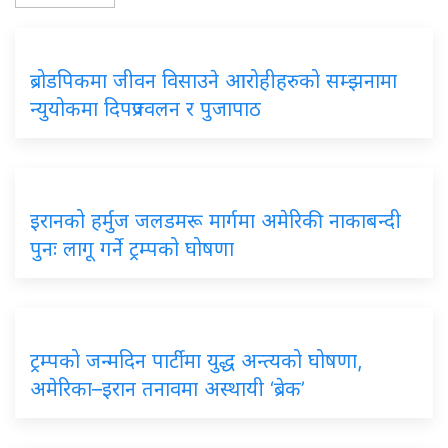
ब्रोडपिकमा जीवन विसाउने आरोहीहरुको सम्झनामा
न्युयोकमा दिपप्रज्वलन र पुजापाठ
इरानको हर्मुज जलडमरू मार्गमा अमेरिकी नाकाबन्दी
पुनः लागू गर्ने ट्रम्पको घोषणा
ट्रम्पको जन्मदिन पार्टीमा युद्ध अन्त्यको घोषणा,
अमेरिका–इरान तनावमा अस्थायी ‘ब्रेक’