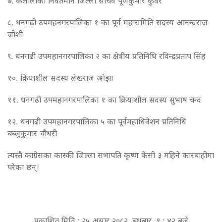
७. कैलालीका निवर्तमान जिल्ला सचिव पूर्णकुमार कुँवर
८. धनगढी उपमहनगरपालिका १ का पूर्व महासमिति सदस्य आनन्दराज
जोशी
९. धनगढी उपमहानगरपालिका २ का क्षेत्रीय प्रतिनिधि रविन्द्रप्रताप सिंह
१०. क्रियाशील सदस्य लेखराज ओझा
११. धनगढी उपमहानगरपालिका १ का क्रियाशील सदस्य सुभाष चन्द
१२. धनगढी उपमहानगरपालिका ५ का पूर्वमहाधिवेशन प्रतिनिधि
बब्लुकुमार चौधरी
त्यस्तै कांग्रेसका कास्की जिल्ला सभापति कृष्ण केसी ३ महिने कारबाहीमा
परेका छन्।
प्रकाशित मिति : २५ असार २०८२, बुधबार ९ : ४२ बजे