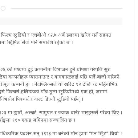
रीको फिल्म स्टुडियो र एचबीओ ८२.७ अर्ब डलरमा खरिद गर्न सहमत
ा स्ट्रिमिङ सेवा पनि समावेश रहेको छ ।
 २०२६ को मध्यमा दुई कम्पनीमा विभाजन हुने घोषणा गरेपछि सुरु
ा कम्पनीहरू प्यारामाउन्ट र कमकास्टलाई पछि पार्दै बाजी मारेको
को मूल कम्पनी हो । नेटफ्लिक्सले यो खरिद १२ देखि १८ महिनाभित्र
 ब्रदर्स पिक्चर्स हलिउडका पाँच ठूला स्टुडियोमध्ये एक हो, जसमा
ुनिभर्सल पिक्चर्स र वाल्ट डिज्नी स्टुडियो पर्छन् ।
 १९२३ मा ह्यारी, अल्बर्ट, सामुएल र ज्याक वार्नर भाइहरूले गरेका थिए ।
्ब्याङ्कमा ११० एकड जमिनमा सञ्चालित छ ।
ारिक प्रदर्शन सन् १९२३ मा बनेको मौन ड्रामा “मेन स्ट्रिट” थियो ।