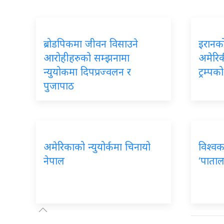
ब्रोडपिकमा जीवन विसाउने
इरानको
आरोहीहरुको सम्झनामा
अमेरिकी
न्युयोकमा दिपप्रज्वलन र
ट्रम्प
पुजापाठ
अमेरिकाको न्युयोर्कमा चिनायो
विश्वक
नेपाल
‘पाताल