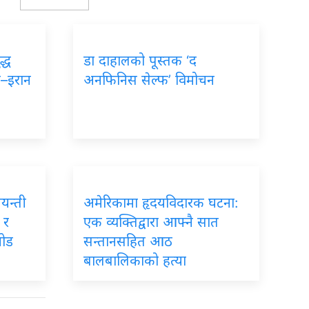
द्ध
डा दाहालको पूस्तक ‘द
ा–इरान
अनफिनिस सेल्फ’ विमोचन
जयन्ती
अमेरिकामा हृदयविदारक घटना:
 र
एक व्यक्तिद्वारा आफ्नै सात
जोड
सन्तानसहित आठ
बालबालिकाको हत्या