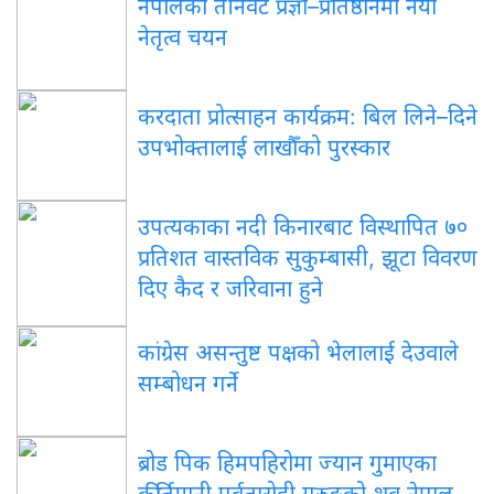
नेपालका तीनवटै प्रज्ञा–प्रतिष्ठानमा नयाँ
नेतृत्व चयन
करदाता प्रोत्साहन कार्यक्रम: बिल लिने–दिने
उपभोक्तालाई लाखौँको पुरस्कार
उपत्यकाका नदी किनारबाट विस्थापित ७०
प्रतिशत वास्तविक सुकुम्बासी, झूटा विवरण
दिए कैद र जरिवाना हुने
कांग्रेस असन्तुष्ट पक्षको भेलालाई देउवाले
सम्बोधन गर्ने
ब्रोड पिक हिमपहिरोमा ज्यान गुमाएका
कीर्तिमानी पर्वतारोही गुरुङको शव नेपाल