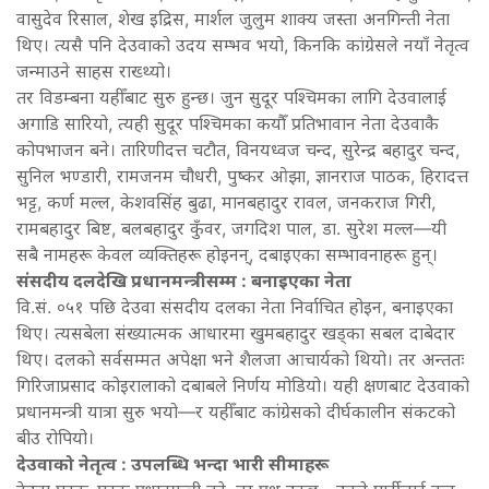
वासुदेव रिसाल, शेख इद्रिस, मार्शल जुलुम शाक्य जस्ता अनगिन्ती नेता
थिए। त्यसै पनि देउवाको उदय सम्भव भयो, किनकि कांग्रेसले नयाँ नेतृत्व
जन्माउने साहस राख्थ्यो।
तर विडम्बना यहीँबाट सुरु हुन्छ। जुन सुदूर पश्चिमका लागि देउवालाई
अगाडि सारियो, त्यही सुदूर पश्चिमका कयौँ प्रतिभावान नेता देउवाकै
कोपभाजन बने। तारिणीदत्त चटौत, विनयध्वज चन्द, सुरेन्द्र बहादुर चन्द,
सुनिल भण्डारी, रामजनम चौधरी, पुष्कर ओझा, ज्ञानराज पाठक, हिरादत्त
भट्ट, कर्ण मल्ल, केशवसिंह बुढा, मानबहादुर रावल, जनकराज गिरी,
रामबहादुर बिष्ट, बलबहादुर कुँवर, जगदिश पाल, डा. सुरेश मल्ल—यी
सबै नामहरू केवल व्यक्तिहरू होइनन्, दबाइएका सम्भावनाहरू हुन्।
संसदीय दलदेखि प्रधानमन्त्रीसम्म : बनाइएका नेता
वि.सं. ०५१ पछि देउवा संसदीय दलका नेता निर्वाचित होइन, बनाइएका
थिए। त्यसबेला संख्यात्मक आधारमा खुमबहादुर खड्का सबल दाबेदार
थिए। दलको सर्वसम्मत अपेक्षा भने शैलजा आचार्यको थियो। तर अन्ततः
गिरिजाप्रसाद कोइरालाको दबाबले निर्णय मोडियो। यही क्षणबाट देउवाको
प्रधानमन्त्री यात्रा सुरु भयो—र यहीँबाट कांग्रेसको दीर्घकालीन संकटको
बीउ रोपियो।
देउवाको नेतृत्व : उपलब्धि भन्दा भारी सीमाहरू