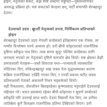
होइन, नेतृत्वको संकट, अझ स्पष्ट शब्दमा भन्नुपर्दा—पुस्तान्तरणको
अवरुद्ध प्रक्रिया हो। यस संकटको केन्द्रमा छन्, पार्टी सभापति शेरबहादुर
देउवा।
देउवाको उदय : दूरदर्शी नेतृत्वको उपज, निर्विकल्प प्रतिभाको
होइन
शेरबहादुर देउवाको उदय नेपाली कांग्रेसको इतिहासमा एक रोचक, तर
गम्भीर विश्लेषण माग्ने अध्याय हो। उनी बीपी कोइरालाको राजनीतिक
दृष्टिमा स्वीकृत पात्र थिए। त्यस समय सुदूर पश्चिम कांग्रेसका लागि
जनाधार भएको तर नेतृत्वको दृष्टिले कमजोर क्षेत्र थियो। यस क्षेत्रका केही
प्रभावशाली नेताहरू—जस्तै शिवराज पन्त—पञ्चायती व्यवस्थातिर
मोडिएका थिए, लोकेन्द्रबहादुर शाह जस्ता नेता वृद्धावस्थाका कारण
सक्रिय राजनीतिबाट टाढिँदै गएका थिए, र एनडी प्रकाश चटौत जस्ता
प्रतिभाशाली नेताको अकालमै निधन भइसकेको थियो।
यही रिक्ततामा, जेलजीवन बिताइरहेका कृष्णप्रसाद भट्टराईले देउवालाई
पहिचान गरे। भारत प्रवासमा रहेका बीपी कोइराला र सुवर्ण शम्सेरको
स्वीकृति पनि उनलाई प्राप्त भयो। देउवा विद्यार्थी नेता थिए, तर उनीमा
त्यतिबेला कुनै विलक्षण राजनीतिक प्रतिभा देखिएको थिएन। उनी