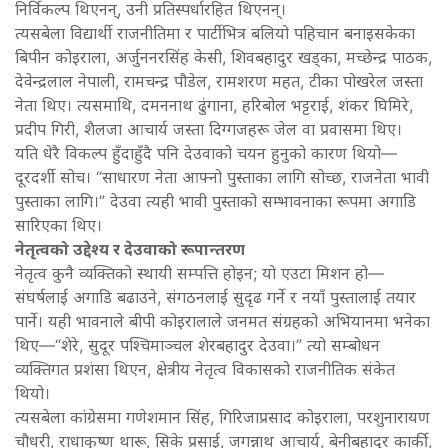
निर्विकल्प थिएनन्, उनी प्रतिस्पर्धारहित थिएनन्।
त्यसबेला विद्यार्थी राजनीतिमा र पार्टीभित्र बलियो पहिचान बनाइसकेका
बिपीन कोइराला, अर्जुननरसिंह केसी, शिवबहादुर खड्का, मच्छेन्द्र पाठक,
देवेन्द्रलाल नेपाली, रामचन्द्र पौडेल, रामशरण महत, टीका पोखरेल जस्ता
नेता थिए। त्यसमाथि, दमननाथ ढुंगाना, हरिबोल भट्टराई, शंकर घिमिरे,
प्रदीप गिरी, शैलजा आचार्य जस्ता दिग्गजहरू जेल वा प्रवासमा थिए।
यति धेरै विकल्प हुँदाहुँदै पनि देउवाको चयन हुनुको कारण थियो—
दूरदर्शी सोच। “साधारण नेता आफ्नो पुस्ताका लागि सोच्छ, राजनेता भावी
पुस्ताका लागि।” देउवा त्यही भावी पुस्ताको सम्भावनाका रूपमा अगाडि
सारिएका थिए।
नेतृत्वको उद्देश्य र देउवाको रूपान्तरण
नेतृत्व कुनै व्यक्तिको स्थायी सम्पत्ति होइन; यो एउटा मिशन हो—
संघर्षलाई अगाडि बढाउने, संगठनलाई सुदृढ गर्ने र नयाँ पुस्तालाई तयार
पार्ने। यही भावनाले बीपी कोइरालाले जनमत संग्रहको अभियानमा भनेका
थिए—“शेरे, सुदूर पश्चिमाञ्चल शेरबहादुर देउवा।” त्यो सम्बोधन
व्यक्तिगत प्रशंसा थिएन, क्षेत्रीय नेतृत्व विकासको राजनीतिक संकेत
थियो।
त्यसबेला कांग्रेसमा गणेशमान सिंह, गिरिजाप्रसाद कोइराला, परशुनारायण
चौधरी, राधाकृष्ण थारू, सिके प्रसाई, जगन्नाथ आचार्य, बेनीबहादुर कार्की,