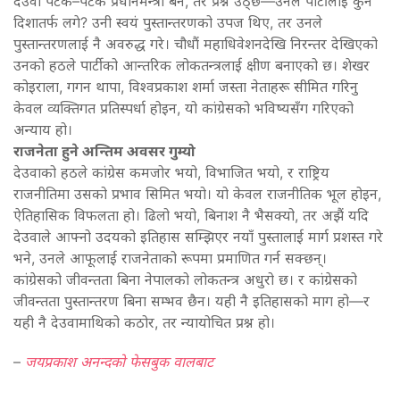
देउवा पटक–पटक प्रधानमन्त्री बने, तर प्रश्न उठ्छ—उनले पार्टीलाई कुन
दिशातर्फ लगे? उनी स्वयं पुस्तान्तरणको उपज थिए, तर उनले
पुस्तान्तरणलाई नै अवरुद्ध गरे। चौधौं महाधिवेशनदेखि निरन्तर देखिएको
उनको हठले पार्टीको आन्तरिक लोकतन्त्रलाई क्षीण बनाएको छ। शेखर
कोइराला, गगन थापा, विश्वप्रकाश शर्मा जस्ता नेताहरू सीमित गरिनु
केवल व्यक्तिगत प्रतिस्पर्धा होइन, यो कांग्रेसको भविष्यसँग गरिएको
अन्याय हो।
राजनेता हुने अन्तिम अवसर गुम्यो
देउवाको हठले कांग्रेस कमजोर भयो, विभाजित भयो, र राष्ट्रिय
राजनीतिमा उसको प्रभाव सिमित भयो। यो केवल राजनीतिक भूल होइन,
ऐतिहासिक विफलता हो। ढिलो भयो, बिनाश नै भैसक्यो, तर अझैं यदि
देउवाले आफ्नो उदयको इतिहास सम्झिएर नयाँ पुस्तालाई मार्ग प्रशस्त गरे
भने, उनले आफूलाई राजनेताको रूपमा प्रमाणित गर्न सक्छन्।
कांग्रेसको जीवन्तता बिना नेपालको लोकतन्त्र अधुरो छ। र कांग्रेसको
जीवन्तता पुस्तान्तरण बिना सम्भव छैन। यही नै इतिहासको माग हो—र
यही नै देउवामाथिको कठोर, तर न्यायोचित प्रश्न हो।
–
जयप्रकाश अनन्दको फेसबुक वालबाट