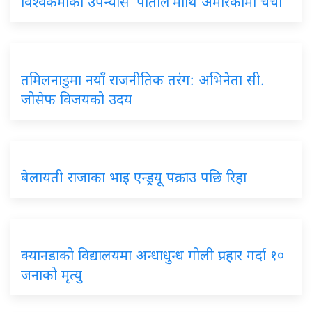
विश्वकर्माको उपन्यास ‘पाताल’माथि अमेरिकामा चर्चा
तमिलनाडुमा नयाँ राजनीतिक तरंग: अभिनेता सी.
जोसेफ विजयको उदय
बेलायती राजाका भाइ एन्ड्रयू पक्राउ पछि रिहा
क्यानडाको विद्यालयमा अन्धाधुन्ध गोली प्रहार गर्दा १०
जनाको मृत्यु