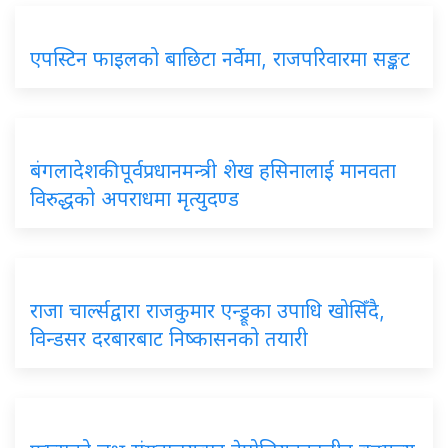
एपस्टिन फाइलको बाछिटा नर्वेमा, राजपरिवारमा सङ्कट
बंगलादेशकी पूर्वप्रधानमन्त्री शेख हसिनालाई मानवता
विरुद्धको अपराधमा मृत्युदण्ड
राजा चार्ल्सद्वारा राजकुमार एन्ड्रूका उपाधि खोसिँदै,
विन्डसर दरबारबाट निष्कासनको तयारी