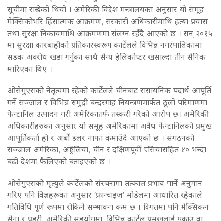
सूचीमा राखेको थियो । अमेरिकी विदेश मन्त्रालयका अनुसार यो समूह
मेक्सिकोभरि हिंसात्मक आक्रमण, सरकारी अधिकारीमाथि हत्या प्रयास
तथा सुरक्षा निकायमाथि आक्रमणमा संलग्न रहँदै आएको छ । सन् २०१५
मा सुरक्षा कारबाहीको प्रतिकारस्वरूप कार्टेलले विभिन्न नगरपालिकामा
सडक अवरोध खडा गर्नुका साथै सैन्य हेलिकोप्टर खसाल्दा तीन सैनिक
मारिएका थिए ।
ओसेगुएराको नेतृत्वमा रहेको कार्टेलले चीनबाट रासायनिक पदार्थ आपूर्ति
गर्ने सञ्जाल र विभिन्न समुद्री बन्दरगाह नियन्त्रणमार्फत ठूलो परिमाणमा
फेन्टानिल उत्पादन गरी अमेरिकातर्फ तस्करी गरेको आरोप छ। अमेरिकी
अधिकारीहरुका अनुसार यो समूह अमेरिकामा अवैध फेन्टानिलको प्रमुख
आपूर्तिकर्ता हो र अर्बौं डलर नाफा कमाउँदै आएको छ । संगठनको
सञ्जाल अमेरिका, अष्ट्रेलिया, चीन र दक्षिणपूर्वी एसियासहित ४० भन्दा
बढी देशमा फैलिएको बताइएको छ ।
ओसेगुएराको मृत्युले कार्टेलको संरचनामा तत्काल प्रभाव पार्ने अनुमान
गरिए पनि विज्ञहरूका अनुसार ‘फ्रान्चाइज’ मोडेलमा आधारित रहेकाले
गतिविधि पूर्ण रूपमा रोकिने सम्भावना कम छ । विगतमा पनि मेक्सिकन
सेना र प्रहरी, अमेरिकी सहयोगमा, विभिन्न कार्टेल प्रमुखलाई पक्राउ वा