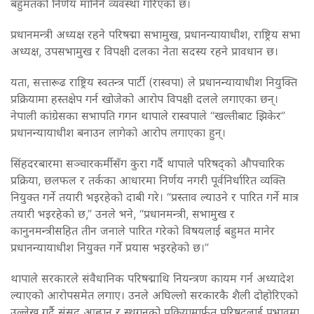
बहुमतको निर्णय मानिने व्यवस्था गरिएको छ।
प्रधानमन्त्री अध्यक्ष रहने परिषद्मा सभामुख, प्रधानन्यायाधीश, राष्ट्रिय सभा
अध्यक्ष, उपसभामुख र विपक्षी दलका नेता सदस्य रहने प्रावधान छ।
यता, सत्तारूढ राष्ट्रिय स्वतन्त्र पार्टी (रास्वपा) ले प्रधानन्यायाधीश नियुक्ति
प्रक्रियामा हस्तक्षेप गर्न खोजेको आरोप विपक्षी दलले लगाएका छन्।
नेपाली कांग्रेसका सभापति गगन थापाले रास्वपाले “खल्तीबाट झिकेर”
प्रधानन्यायाधीश बनाउन लागेको आरोप लगाएका हुन्।
सिंहदरबारमा सञ्चारकर्मीसँग कुरा गर्दै थापाले परिषद्को औपचारिक
प्रक्रिया, छलफल र तर्कका आधारमा निर्णय नगरी पूर्वनिर्धारित व्यक्ति
नियुक्त गर्ने तयारी भइरहेको दाबी गरे। “प्रस्ताव ल्याउने र पारित गर्ने मात्र
तयारी भइरहेको छ,” उनले भने, “प्रधानमन्त्री, सभामुख र
कानुनमन्त्रीसहित तीन जनाले पारित गरेको विषयलाई बहुमत मानेर
प्रधानन्यायाधीश नियुक्त गर्ने प्रयास भइरहेको छ।”
थापाले सरकारले संवैधानिक परिषद्माथि नियन्त्रण कायम गर्न अध्यादेश
ल्याएको आरोपसमेत लगाए। उनले अघिल्लो सरकारकै शैली दोहोरिएको
उल्लेख गर्दै संसद आह्वान र स्थगनको प्रक्रियामार्फत परिषद्लाई प्रभावमा