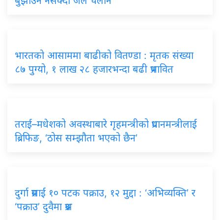
बुझाउन नसक्दा जेल चलान
भारतको आसाममा बाढीको वितण्डा : मृतक संख्या
८७ पुग्यो, १ लाख २८ हजारभन्दा बढी प्रभावित
तराई–मधेशको अवस्थाबारे गृहमन्त्रीको प्रधानमन्त्रीलाई
ब्रिफिङ, ‘ठोस सम्झौता भएको छैन’
दुर्गा प्रसाईं १० पटक पक्राउ, १२ मुद्दा : ‘अभिव्यक्ति’ र
‘पक्राउ’ दुवैमा प्रश्न