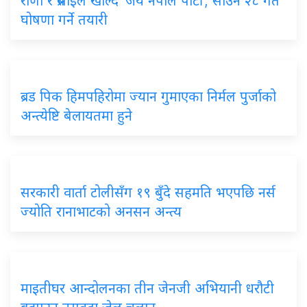
राणा र प्रसाईंले खोल्दै ‘जय नेपाल पार्टी’, साउन २८ गते
घोषणा गर्ने तयारी
ब्रड पिक हिमपहिरोमा ज्यान गुमाएका निर्मल पुर्जाको
अन्त्येष्टि बेलायतमा हुने
सरकारी वार्ता टोलीसँग १९ बुँदे सहमति भएपछि नर्स
ज्योति रानाभाटको अनसन अन्त्य
माइतीघर आन्दोलनका तीन जेनजी अभियानी धरौटी