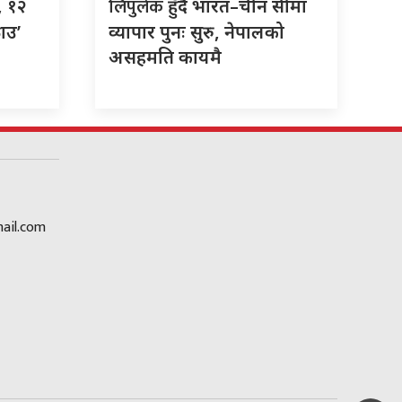
लिपुलेक
उ, १२
हुँदै भारत–चीन सीमा
राउ’
व्यापार पुनः सुरु, नेपालको
असहमति कायमै
ail.com