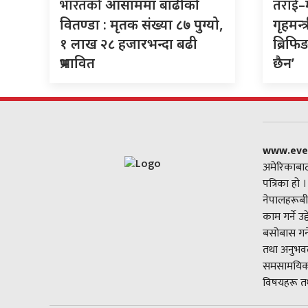
भारतको
तराई
आसाममा बाढीको
वितण्डा : मृतक संख्या ८७ पुग्यो,
गृहमन्त
१ लाख २८ हजारभन्दा बढी
ब्रिफि
प्रभावित
छैन’
www.eve
अमेरिकाबाट
पत्रिका हो 
नेपालहरूबी
काम गर्ने उ
बसोबास गर्
तथा अनुभवल
समसामयिक 
विषयहरू तथ