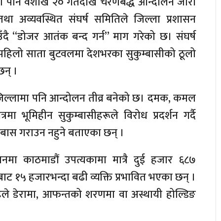
ेहीमा पनि वैशाख २० गतेदेखि चरणबद्ध आन्दोलन जारी
तथा अव्यवस्थित संघर्ष समितिले जिल्ला प्रशासन
ाउँदै “डोजर आतंक बन्द गर्न” माग गरेको छ। संघर्ष
पहिलो साता बुटवलमा देशभरका सुकुम्बासीको ठूलो
छन् ।
जिल्लामा पनि आन्दोलन तीव्र बनेको छ। दमक, कमल
्रमा भूमिहीन सुकुम्बासीहरूले विरोध प्रदर्शन गर्दै
िबास गराउन नहुने बताएका छन् ।
मा काठमाडौं उपत्यकामा मात्रै दुई हजार ६८७
ट १५ हजारभन्दा बढी व्यक्ति प्रभावित भएका छन् ।
हिले डेरामा, आफन्तको शरणमा वा अस्थायी होल्डिङ