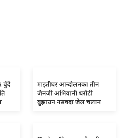
माइतीघर
बुँदे
आन्दोलनका तीन
ति
जेनजी अभियानी धरौटी
य
बुझाउन नसक्दा जेल चलान