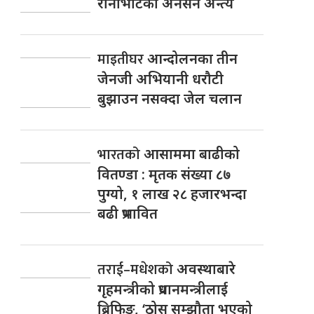
रानाभाटको अनसन अन्त्य
माइतीघर
आन्दोलनका तीन
जेनजी अभियानी धरौटी
बुझाउन नसक्दा जेल चलान
भारतको
आसाममा बाढीको
वितण्डा : मृतक संख्या ८७
पुग्यो, १ लाख २८ हजारभन्दा
बढी प्रभावित
तराई–मधेशको
अवस्थाबारे
गृहमन्त्रीको प्रधानमन्त्रीलाई
ब्रिफिङ, ‘ठोस सम्झौता भएको