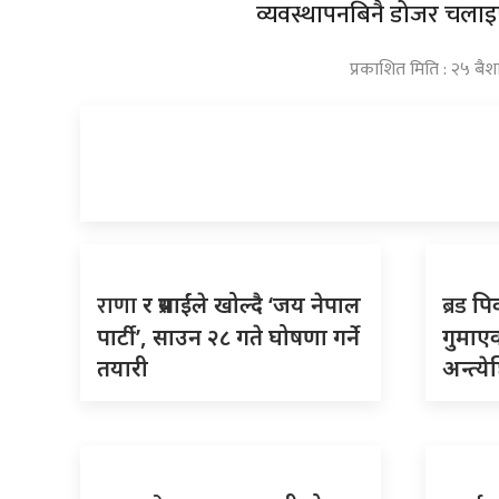
व्यवस्थापनबिनै डोजर चलाइएक
प्रकाशित मिति : २५ बैश
राणा
ब्रड
र प्रसाईंले खोल्दै ‘जय नेपाल
पि
पार्टी’, साउन २८ गते घोषणा गर्ने
गुमाएक
तयारी
अन्त्ये