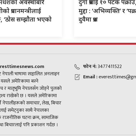
–मधेशको
दुर्गा
अवस्थाबारे
प्रसाईं १० पटक पक्रा
्रीको प्रधानमन्त्रीलाई
मुद्दा : ‘अभिव्यक्ति’ र ‘पक्
ङ, ‘ठोस सम्झौता भएको
दुवैमा प्रश्न
resttimesnews.com
फोन नं:
3477411522
 नेपाली भाषामा सञ्चालित अनलाइन
Email :
everesttimes@gm
। यसले अमेरिकामा बस्ने
च र मातृभूमि नेपालसँग जोड्ने पुलको
द्देश्य राखेको छ । यसले अमेरिकामा
ने नेपालीहरूको समाचार, लेख, बिचार
ाई समेट्नुका साथै नेपालका
राजनीतिक घटना क्रम, सामाजिक
ा बिचारलाई पनि प्रकाशन गर्दछ ।