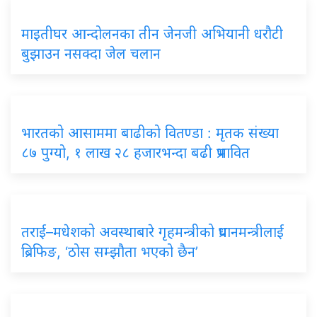
माइतीघर आन्दोलनका तीन जेनजी अभियानी धरौटी
बुझाउन नसक्दा जेल चलान
भारतको आसाममा बाढीको वितण्डा : मृतक संख्या
८७ पुग्यो, १ लाख २८ हजारभन्दा बढी प्रभावित
तराई–मधेशको अवस्थाबारे गृहमन्त्रीको प्रधानमन्त्रीलाई
ब्रिफिङ, ‘ठोस सम्झौता भएको छैन’