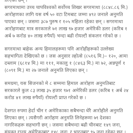
सगरमाथामा उच्च चापविश्वको सर्वोच्च शिखर सगरमाथा (८८४८.८६ मि.)
आरोहणका लागि यस वर्ष ५० वटा टिमबाट जम्मा ४९२ जनाले अनुमति
पाएका छन् । जसमा ३८७ पुरुष र १०५ महिला रहेका छन् । सगरमाथा
आरोहणबाट मात्र सरकारले ७१ लाख ९७ हजार अमेरिकी डलर (करिब १
अर्ब ७ करोड ४० लाख रुपैयाँ) भन्दा बढी रोयल्टी संकलन गरेको छ ।
सगरमाथा बाहेक अन्य हिमालहरूमा पनि आरोहीहरूको उल्लेख्य
सहभागिता देखिएको छ । जस अनुसार ल्होत्से (८५१६ मि.)– १२०, आमा
दब्लाम (६८१४ मि.) मा १११, मकालु १ (८४६३ मि.) मा ७२, अन्नपूर्ण १
(८०९१ मि.) मा २७ जनाले अनुमति लिएका छन् ।
समग्रमा, यस सिजनको मे ८ सम्ममा हिमाल आरोहण अनुमतिबाट
सरकारले कुल ८३ लाख ३५ हजार ९७१ अमेरिकी डलर (करिब १ अर्ब २४
करोड ४१ लाख रुपैयाँ) रोयल्टी प्राप्त गरेको छ ।
देशगत रुपमा हेर्दा चीन र अमेरिकाका सबैभन्दा धेरै आरोहीले अनुमति
लिएका छन् । त्यसैगरी आरोहण अनुमति लिनेहरूमा ७९ देशका
नागरिकहरू सहभागी छन् । जसमा सबैभन्दा बढी चीनबाट १४९ जना,
संयुक्त राज्य अमेरिकाबाट १४८ जना, र भारतबाट ९५ जना रहेका छन् ।