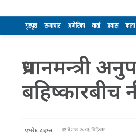
गृहपृष्ठ
समाचार
अमेरिका
वार्ता
प्रवास
कला 
प्रधानमन्त्री अन
बहिष्कारबीच न
३१ बैशाख २०८३, बिहिबार
एभरेष्ट टाइम्स