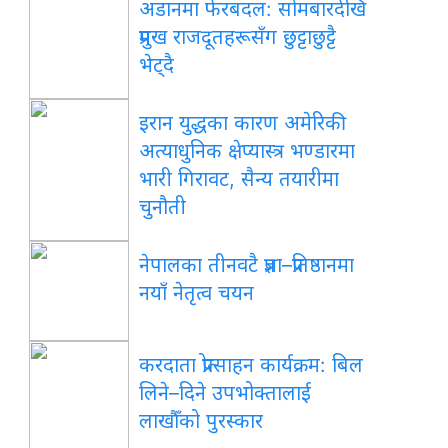
अडानमा फेरबदल: सोमबारदेखि
प्रमुख राजदूतहरूसँग छुट्टाछुट्टै
भेट्दै
इरान
युद्धका कारण अमेरिकी
अत्याधुनिक क्षेप्यास्त्र भण्डारमा
भारी गिरावट, सैन्य तयारीमा
चुनौती
नेपालका
तीनवटै प्रज्ञा–प्रतिष्ठानमा
नयाँ नेतृत्व चयन
करदाता
प्रोत्साहन कार्यक्रम: बिल
लिने–दिने उपभोक्तालाई
लाखौँको पुरस्कार