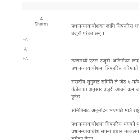
4
Shares
प्रधानन्यायाधीशका लागि सिफारिस भए
उजुरी परेका छन् ।
-A
A
+A
त्यसमध्ये एउटा उजुरी ‘अतिगोप्य’ र
प्रधानन्यायाधीशमा सिफारिस गरिएक
संसदीय सुनुवाइ समिति ले जेठ ४ गतेस
कँडेलका अनुसार उजुरी आउने क्रम जा
हुनेछ ।
समितिबाट अनुमोदन भएपछि मात्रै राष्ट्र
प्रधानन्यायाधीशमा सिफारिस भएको भ
प्रधानन्यायाधीश सपना प्रधान मल्ल
बसेका छैनन् ।