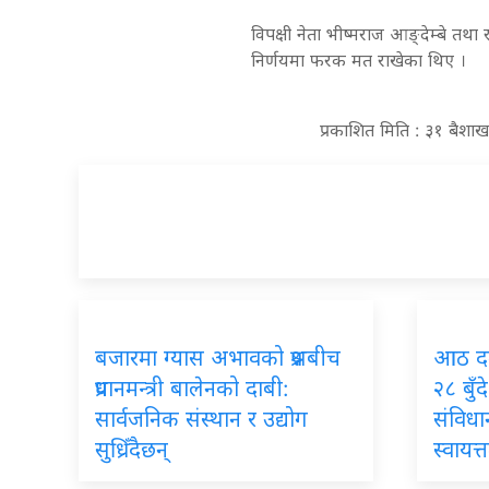
विपक्षी नेता भीष्मराज आङ्देम्बे तथा
निर्णयमा फरक मत राखेका थिए ।
प्रकाशित मिति : ३१ बैशा
बजारमा
ग्यास अभावको प्रश्नबीच
आठ
द
प्रधानमन्त्री बालेनको दाबी:
२८ बुँ
सार्वजनिक संस्थान र उद्योग
संविधान
सुध्रिँदैछन्
स्वायत