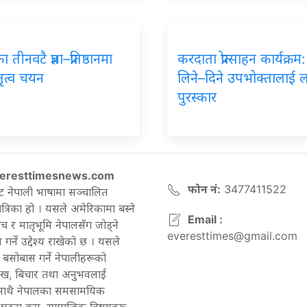
का
तीनवटै प्रज्ञा–प्रतिष्ठानमा
करदाता
प्रोत्साहन कार्यक्र
तृत्व चयन
लिने–दिने उपभोक्तालाई 
पुरस्कार
eresttimesnews.com
फोन नं:
3477411522
ट नेपाली भाषामा सञ्चालित
रिका हो । यसले अमेरिकामा बस्ने
Email :
च र मातृभूमि नेपालसँग जोड्ने
everesttimes@gmail.com
गर्ने उद्देश्य राखेको छ । यसले
बसोबास गर्ने नेपालीहरूको
ेख, बिचार तथा अनुभवलाई
 साथै नेपालका समसामयिक
घटना क्रम, सामाजिक विषयहरू