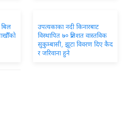
म: बिल
उपत्यकाका
नदी किनारबाट
लाखौँको
विस्थापित ७० प्रतिशत वास्तविक
सुकुम्बासी, झूटा विवरण दिए कैद
र जरिवाना हुने