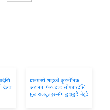
नादेखि
प्रधानमन्त्री
शाहको कूटनीतिक
्री देउवा
अडानमा फेरबदल: सोमबारदेखि
प्रमुख राजदूतहरूसँग छुट्टाछुट्टै भेट्दै