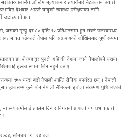
 सरोकारवालासँग जोखिम मूल्यांकन र तयारीबारे बैठक गर्ने तयारी
भावित देशबाट आउने यात्रुको स्वास्थ्य परीक्षणका लागि
र्मी खटाइएको छ ।
, जसको मृत्यु दर ८० देखि ९० प्रतिशतसम्म हुन सक्ने जनस्वास्थ्य
पी आवतजावत बढेकाले नेपाल पनि संक्रमणको जोखिमबाट पूर्ण रूपमा
पतालका डा. शेरबहादुर पुनले अफ्रिकी देशमा जाने नेपालीको संख्या
ोखिमलाई हल्का रूपमा लिन नहुने बताए ।
तन्त्रमा ९७० भन्दा बढी नेपाली शान्ति सैनिक कार्यरत छन् । नेपाली
नुसार हालसम्म कुनै पनि नेपाली सैनिकमा इबोला संक्रमण पुष्टि भएको
्ने, स्वास्थ्यकर्मीलाई तालिम दिने र निगरानी प्रणाली थप प्रभावकारी
 ।
्ठ २०८३, सोमबार ९ : २३ बजे