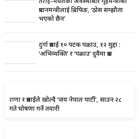
तराई–मधेशको
अवस्थाबारे गृहमन्त्रीको
प्रधानमन्त्रीलाई ब्रिफिङ, ‘ठोस सम्झौता
भएको छैन’
दुर्गा
प्रसाईं १० पटक पक्राउ, १२ मुद्दा :
‘अभिव्यक्ति’ र ‘पक्राउ’ दुवैमा प्रश्न
राणा
र प्रसाईंले खोल्दै ‘जय नेपाल पार्टी’, साउन २८
गते घोषणा गर्ने तयारी