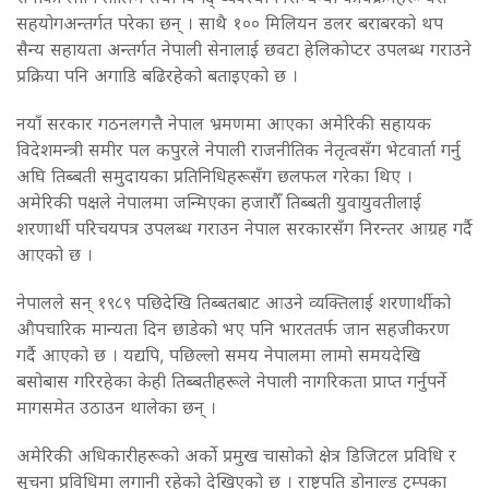
सहयोगअन्तर्गत परेका छन् । साथै १०० मिलियन डलर बराबरको थप
सैन्य सहायता अन्तर्गत नेपाली सेनालाई छवटा हेलिकोप्टर उपलब्ध गराउने
प्रक्रिया पनि अगाडि बढिरहेको बताइएको छ ।
नयाँ सरकार गठनलगत्तै नेपाल भ्रमणमा आएका अमेरिकी सहायक
विदेशमन्त्री समीर पल कपुरले नेपाली राजनीतिक नेतृत्वसँग भेटवार्ता गर्नु
अघि तिब्बती समुदायका प्रतिनिधिहरूसँग छलफल गरेका थिए ।
अमेरिकी पक्षले नेपालमा जन्मिएका हजारौँ तिब्बती युवायुवतीलाई
शरणार्थी परिचयपत्र उपलब्ध गराउन नेपाल सरकारसँग निरन्तर आग्रह गर्दै
आएको छ ।
नेपालले सन् १९८९ पछिदेखि तिब्बतबाट आउने व्यक्तिलाई शरणार्थीको
औपचारिक मान्यता दिन छाडेको भए पनि भारततर्फ जान सहजीकरण
गर्दै आएको छ । यद्यपि, पछिल्लो समय नेपालमा लामो समयदेखि
बसोबास गरिरहेका केही तिब्बतीहरूले नेपाली नागरिकता प्राप्त गर्नुपर्ने
मागसमेत उठाउन थालेका छन् ।
अमेरिकी अधिकारीहरूको अर्को प्रमुख चासोको क्षेत्र डिजिटल प्रविधि र
सूचना प्रविधिमा लगानी रहेको देखिएको छ । राष्ट्रपति डोनाल्ड ट्रम्पका