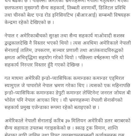
थप बढेको छ । पछिल्ला अमेरिकी भ्रमणहरूमा नेपाली नेतृत्वसँग भएका
छलफलमा मुख्यगरी सैन्य सहकार्य, तिब्बती शरणार्थी, डिजिटल प्रविधि
तथा चीनको बेल्ट एन्ड रोड इनिसियटिभ (बीआरआई) सम्बन्धी विषयहरू
केन्द्रमा रहेको देखिएको छ ।
नेपाल र अमेरिकाबीचको सुरक्षा तथा सैन्य सहकार्य माओवादी सशस्त्र
द्वन्द्वकालदेखि नै विस्तार भएको थियो । त्यस अवधिमा अमेरिकाले नेपाली
सेनालाई तालिम, उपकरण, सञ्चार प्रणाली तथा आतंकवादविरुद्धको
क्षमता अभिवृद्धिमा सहयोग गरेको थियो । पछिल्ला वर्षहरूमा पनि यो
सहकार्य निरन्तर विस्तार हुँदै गएको देखिन्छ ।
गत माघमा अमेरिकी इन्डो–प्यासिफिक कमान्डका कमान्डर एड्मिरल
स्यामुएल जे पापारोले नेपाल भ्रमण गरेका थिए । त्यसको एक महिनापछि
इन्डो–प्यासिफिक कमान्डका डेपुटी कमान्डर लेफ्टिनेन्ट जनरल जोयल बी
भोवेल पनि नेपाल आएका थिए । यी भ्रमणहरूमा नेपाली सेनासँगको
सहकार्य प्रमुख एजेन्डाका रूपमा रहेको बताइएको छ ।
अमेरिकाले नेपाली सेनालाई करिब ३७ मिलियन अमेरिकी डलर बराबरको
सैन्य सहायता उपलब्ध गराइसकेको छ । स्काइ ट्रक विमान, शान्ति
सेनाका लागि तालिम तथा विपद् व्यवस्थापनसम्बन्धी कार्यक्रमहरू यस