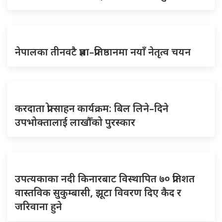
नेपालका तीनवटै प्रज्ञा–प्रतिष्ठानमा नयाँ नेतृत्व चयन
करदाता प्रोत्साहन कार्यक्रम: बिल लिने–दिने
उपभोक्तालाई लाखौँको पुरस्कार
उपत्यकाका नदी किनारबाट विस्थापित ७० प्रतिशत
वास्तविक सुकुम्बासी, झूटा विवरण दिए कैद र
जरिवाना हुने