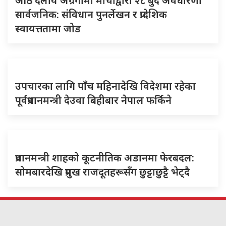
आठ दलीय अग्रगामी मोर्चाद्वारा २८ बुँदे अवधारणा
सार्वजनिक: संविधान पुनर्लेखन र प्रादेशिक
स्वायत्ततामा जोड
उपचारका लागि पाँच महिनादेखि विदेशमा रहेका
पूर्वप्रधानमन्त्री देउवा बिहीबार नेपाल फर्किने
प्रधानमन्त्री शाहको कूटनीतिक अडानमा फेरबदल:
सोमबारदेखि प्रमुख राजदूतहरूसँग छुट्टाछुट्टै भेट्दै