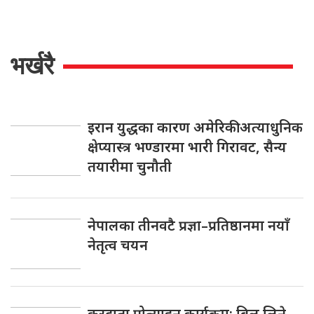
भर्खरै
इरान युद्धका कारण अमेरिकी अत्याधुनिक
क्षेप्यास्त्र भण्डारमा भारी गिरावट, सैन्य
तयारीमा चुनौती
नेपालका तीनवटै प्रज्ञा–प्रतिष्ठानमा नयाँ
नेतृत्व चयन
करदाता प्रोत्साहन कार्यक्रम: बिल लिने–