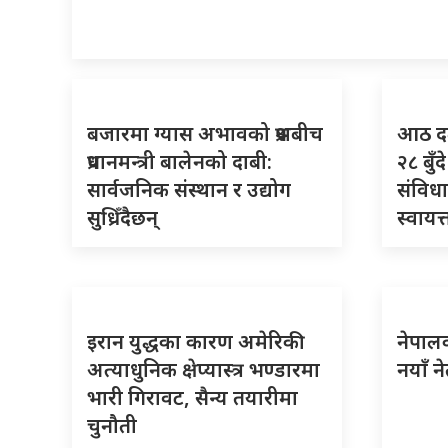
बजारमा ग्यास अभावको प्रश्नबीच
आठ दली
प्रधानमन्त्री बालेनको दाबी:
२८ बुँ
सार्वजनिक संस्थान र उद्योग
संविधान
सुध्रिँदैछन्
स्वायत
इरान युद्धका कारण अमेरिकी
नेपालका
अत्याधुनिक क्षेप्यास्त्र भण्डारमा
नयाँ न
भारी गिरावट, सैन्य तयारीमा
चुनौती