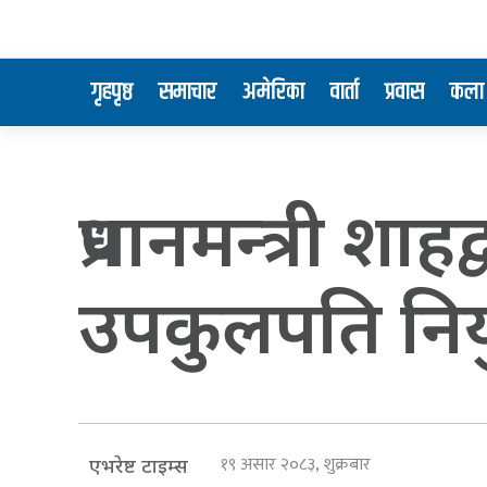
गृहपृष्ठ
समाचार
अमेरिका
वार्ता
प्रवास
कला 
प्रधानमन्त्री शा
उपकुलपति निय
१९ असार २०८३, शुक्रबार
एभरेष्ट टाइम्स