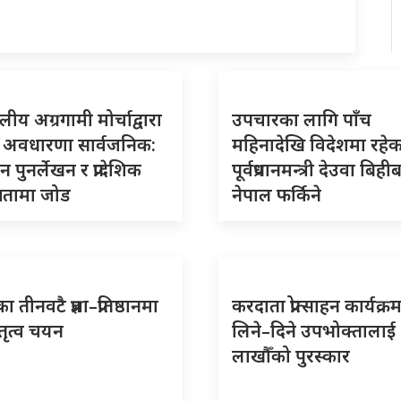
य अग्रगामी मोर्चाद्वारा
उपचारका लागि पाँच
दे अवधारणा सार्वजनिक:
महिनादेखि विदेशमा रहेक
 पुनर्लेखन र प्रादेशिक
पूर्वप्रधानमन्त्री देउवा बिही
्ततामा जोड
नेपाल फर्किने
 तीनवटै प्रज्ञा–प्रतिष्ठानमा
करदाता प्रोत्साहन कार्यक्
ेतृत्व चयन
लिने–दिने उपभोक्तालाई
लाखौँको पुरस्कार