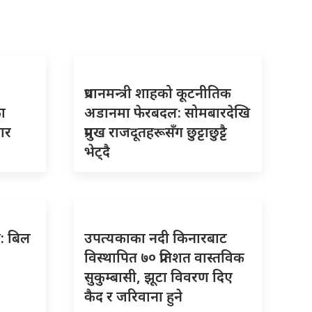
प्रधानमन्त्री शाहको कूटनीतिक
ा
अडानमा फेरबदल: सोमबारदेखि
बार
प्रमुख राजदूतहरूसँग छुट्टाछुट्टै
भेट्दै
रम: बिल
उपत्यकाका नदी किनारबाट
विस्थापित ७० प्रतिशत वास्तविक
सुकुम्बासी, झूटा विवरण दिए
कैद र जरिवाना हुने