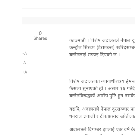
0
Shares
काठमाडौं । विशेष अदालतले नेपाल दू
कन्ट्रोल सिस्टम (टेरामक्स) खरिदसम्बन्ध
-A
बस्नेतलाई सफाइ दिएको छ ।
A
+A
विशेष अदालतका न्यायाधीशत्रय हेमन्त
फैसला सुनाएको हो । असार १६ गतेदेख
बस्नेतविरुद्धको आरोप पुष्टि हुन नसक
यद्यपि, अदालतले नेपाल दूरसञ्चार प्
धनराज ज्ञवाली र टीकाप्रसाद उप्रेतील
अदालतले दिगम्बर झालाई एक वर्ष कै