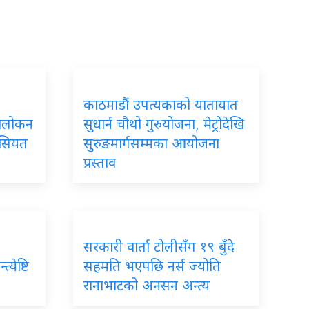
काठमाडौं उपत्यकाको यातायात
ावलोकन
सुधार्न चौथो गुरुयोजना, मेट्रोदेखि
ैसियत
सुरुङमार्गसम्मका आयोजना
प्रस्ताव
सरकारी वार्ता टोलीसँग १९ बुँदे
्येष्टि
सहमति भएपछि नर्स ज्योति
रानाभाटको अनसन अन्त्य