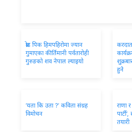
ब्रोड पिक हिमपहिरोमा ज्यान
करदाता
गुमाएका कीर्तिमानी पर्वतारोही
कार्यक्
गुरुङको शव नेपाल ल्याइयो
शुक्रब
हुने
‘यता कि उता ?’ कविता संग्रह
राणा र 
विमोचन
पार्टी’
तयारी