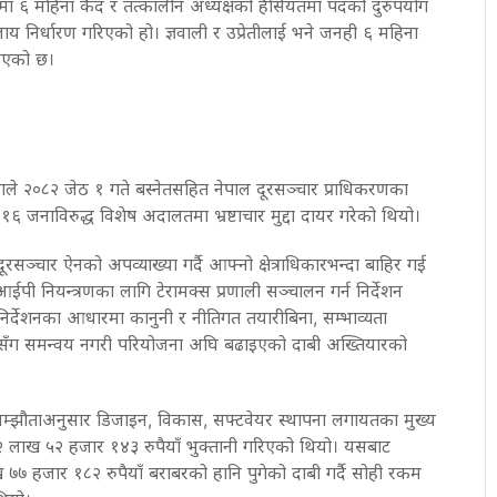
रमा ६ महिना कैद र तत्कालीन अध्यक्षको हैसियतमा पदको दुरुपयोग
य निर्धारण गरिएको हो। ज्ञवाली र उप्रेतीलाई भने जनही ६ महिना
किएको छ।
ले २०८२ जेठ १ गते बस्नेतसहित नेपाल दूरसञ्चार प्राधिकरणका
६ जनाविरुद्ध विशेष अदालतमा भ्रष्टाचार मुद्दा दायर गरेको थियो।
दूरसञ्चार ऐनको अपव्याख्या गर्दै आफ्नो क्षेत्राधिकारभन्दा बाहिर गई
ईपी नियन्त्रणका लागि टेरामक्स प्रणाली सञ्चालन गर्न निर्देशन
्देशनका आधारमा कानुनी र नीतिगत तयारीबिना, सम्भाव्यता
यसँग समन्वय नगरी परियोजना अघि बढाइएको दाबी अख्तियारको
सम्झौताअनुसार डिजाइन, विकास, सफ्टवेयर स्थापना लगायतका मुख्य
२ लाख ५२ हजार १४३ रुपैयाँ भुक्तानी गरिएको थियो। यसबाट
७७ हजार १८२ रुपैयाँ बराबरको हानि पुगेको दाबी गर्दै सोही रकम