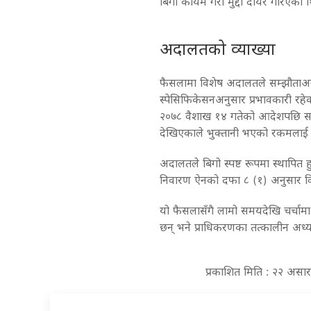
बिगो कायम गरी मुद्दा दायर गरिएको 
अदालतको व्याख्या
फैसलामा विशेष अदालतले सम्झौता
स्पेसिफिकेसनअनुसार प्रभावकारी रहे
२०७८ वैशाख १४ गतेको आदेशपछि सम्बन
देखिएकाले भुक्तानी भएको रकमलाई नै
अदालतले बिगो स्पष्ट रूपमा स्थापित ह
निवारण ऐनको दफा ८ (१) अनुसार विग
यो फैसलासँगै लामो समयदेखि चर्चामा रह
छन् भने प्राधिकरणका तत्कालीन अध्य
प्रकाशित मिति : २२ असा