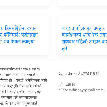
पिक हिमपहिरोमा ज्यान
करदाता प्रोत्साहन उपहार
 कीर्तिमानी पर्वतारोही
कार्यक्रमको प्राविधिक तयार
ो शव नेपाल ल्याइयो
शुक्रबार पहिलो उपहार घ
हुने
eresttimesnews.com
फोन नं:
3477411522
ट नेपाली भाषामा सञ्चालित
रिका हो । यसले अमेरिकामा बस्ने
Email :
च र मातृभूमि नेपालसँग जोड्ने
everesttimes@gmail.com
गर्ने उद्देश्य राखेको छ । यसले
बसोबास गर्ने नेपालीहरूको
ेख, बिचार तथा अनुभवलाई