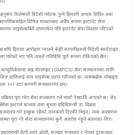
ाए।
ुसार विशेषगरी विदेशी पर्यटक पुग्ने हिमाली आधार शिविर तथा
रमा स्टारलिंकसहित विभिन्न माध्यमबाट अवैध रूपमा इन्टरनेट सेवा
नमा लाइसेन्सबिनै तारमार्फत पनि इन्टरनेट सेवा विस्तार गरिएको
अघि हिमाल आरोहण गराउने केही कम्पनीहरूले विदेशी स्याटेलाइट
फेला पारेको भए पनि त्यस्तो गतिविधि पूर्ण रूपमा रोकिएको छैन।
ल कम्युनिकेसन्स बाइ सेटलाइट (GMPCS) सेवा सञ्चालनका लागि
ोजिज प्रालिलाई मात्र लाइसेन्स प्रदान गरिएको छ। त्यसबाहेक मोबाइल
्रदायक १०२ वटा कम्पनी सञ्चालनमा छन्।
 प्रक्रिया पूरा गरेर सेवा सञ्चालन गर्न चासो देखाउँदै आएको छ। जेठ
लिक हन्टरले सञ्चार तथा सूचना प्रविधिमन्त्री डा. विक्रम
वा सञ्चालन गर्न इच्छुक रहेको जानकारी दिएकी थिइन्। त्यस अवसरमा
 व्यवस्था पूरा गरे सेवा सञ्चालनमा कुनै अवरोध नहुने बताएका थिए।
रधानमन्त्री केपी शर्मा ओली, सञ्चार मन्त्रालय र नेपाल दूरसञ्चार