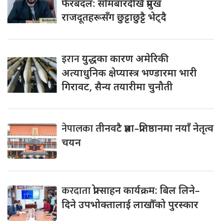
फेरबदल: सोमबारदेखि प्रमुख
राजदूतहरूसँग छुट्टाछुट्टै भेट्दै
इरान
युद्धका कारण अमेरिकी
अत्याधुनिक क्षेप्यास्त्र भण्डारमा भारी
गिरावट, सैन्य तयारीमा चुनौती
नेपालका
तीनवटै प्रज्ञा–प्रतिष्ठानमा नयाँ नेतृत्व
चयन
करदाता
प्रोत्साहन कार्यक्रम: बिल लिने–
दिने उपभोक्तालाई लाखौँको पुरस्कार