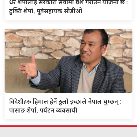
धेरै
शेर्पालाई सरकारी सेवामा प्रवेश गराउने योजना छ :
टुक्ति शेर्पा, पूर्वसहायक सीडीओ
विदेशीहरु
हिमाल हेर्ने ठूलो इच्छाले नेपाल घुम्छन् :
पासाङ शेर्पा, पर्यटन व्यवसायी