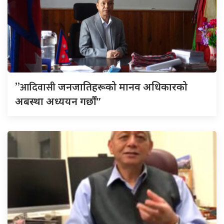
”आदिवासी
जनजातिहरूको मानव अधिकारको
अबस्था अध्ययन गर्छौं”