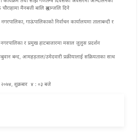
िया कार्यक्रम तथा साँझ गणतन्त्र दिवसको अवसरमा आन्दोलनका
ाहामा मैनबत्ती बालि श्रद्धान्जलि दिने
क नगरपालिका, गाऊंपालिकाको निर्वाचन कार्यालयमा तालाबन्दी र
नगरपालिका र प्रमुख हाटबाजारमा मसाल जुलुस प्रदर्शन
बुवान बन्द, आमहड़ताल/उमेदवारी प्रक्रीयालाई सक्रियताका साथ
ठ २०७४, शुक्रबार ४ : ०३ बजे