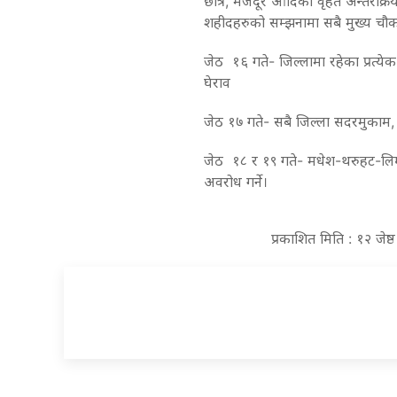
छात्र, मजदूर आदिको वृहत अन्तरक्र
शहीदहरुको सम्झनामा सबै मुख्य चौक चौर
जेठ १६ गते- जिल्लामा रहेका प्रत्ये
घेराव
जेठ १७ गते- सबै जिल्ला सदरमुकाम, 
जेठ १८ र १९ गते- मधेश-थरुहट-लिम्
अवरोध गर्ने।
प्रकाशित मिति : १२ जेष्