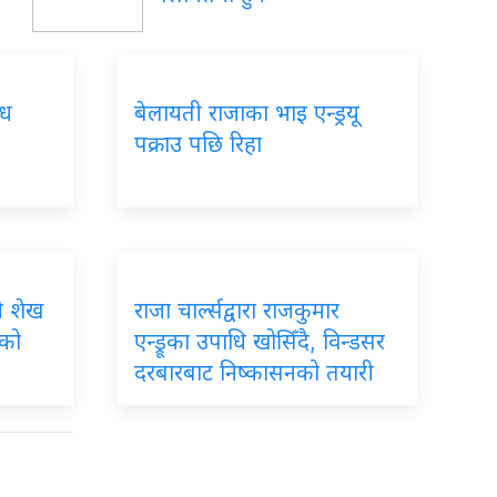
षध
बेलायती
राजाका भाइ एन्ड्रयू
पक्राउ पछि रिहा
्री शेख
राजा
चार्ल्सद्वारा राजकुमार
धको
एन्ड्रूका उपाधि खोसिँदै, विन्डसर
दरबारबाट निष्कासनको तयारी