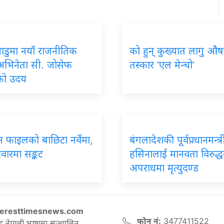
ाडुमा
नयाँ राजनीतिक
को
हुन् कुख्यात लागु औ
अभिनेता सी. जोसेफ
तस्कार ‘एल मेन्चो’
को उदय
िन
फाइलको बाछिटा नर्वेमा,
बंगलादेशकी
पूर्वप्रधानमन्त
वारमा सङ्कट
हसिनालाई मानवता विरुद्
अपराधमा मृत्युदण्ड
eresttimesnews.com
फोन नं:
3477411522
ट नेपाली भाषामा सञ्चालित