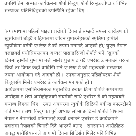
उपस्थितिमा सम्पन्न कार्यक्रममा शेर्पा किदुग, शेर्पा रिग्सुङलोप्टा र विभिन्न
संस्थाका प्रतिनिधिहरुको उपस्थिति रहेका थिए ।
‘सगरमाथामा पहिलो पाइला राखेको दिनलाई सम्झदैं सफल आरोहणको
खुसीयाली बाँड्दै र हिमालमा जीवन गुमाउनेहरुको स्मृतिमा हामीले
न्युयोर्कमा वर्षनी एभरेस्ट डे को रुपमा मनाउदै आएको हो,’ युएस नेपाल
क्लाइबर्स एसोसियसनका अध्यक्ष पासाङरिन्जी शेर्पाले भने, ‘सुरुको
दिनमा हामीले गुम्बामा बत्ती बालेर पुजापाठ गदै एभरेस्ट डे मनाउने गरेका
थियो तर विगत केही वर्षदेखि भने एभरेस्ट डे को महत्वबारे संस्थागत
रुपमा आयोजना गदै आएको हो ।’ उनकाअनुसार पहिलोपटक शेर्पा
किदुगसँग मिलेर एभरेस्ट डे कार्यक्रम मनाएको हो ।
कार्यक्रममा एसोसियसनका महासचिव ङवाङ ङिमा शेर्पाले सगरमाथा
आरोहण र शेर्पा आरोहीहरुको संघर्षको साथै एभरेस्ट डे को महत्वबारे
मन्तव्य दिएका थिए । उक्त अवसरमा न्युयोर्क सिटिको क्वीन्स काउन्टीको
बोर्ड मेम्बार तथा किदुगका पुर्व अध्यक्ष लोप्साङ ठिन्ले शेर्पाले विश्वमा
नेपाल र नेपालीको प्रतिष्ठालाई उच्चो बनाउने एभरेस्ट डे कार्यक्रमले
प्रवासमा नेपालको चिनारी दिदै आएको बताए । सगरमाथा आरोहीहरु
अवद्ध एसोसियसनले आगामी दिनमा सिटिसँग मिलेर पनि विभिन्न