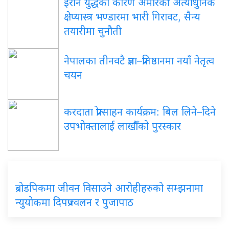
इरान युद्धका कारण अमेरिकी अत्याधुनिक
क्षेप्यास्त्र भण्डारमा भारी गिरावट, सैन्य
तयारीमा चुनौती
नेपालका तीनवटै प्रज्ञा–प्रतिष्ठानमा नयाँ नेतृत्व
चयन
करदाता प्रोत्साहन कार्यक्रम: बिल लिने–दिने
उपभोक्तालाई लाखौँको पुरस्कार
ब्रोडपिकमा जीवन विसाउने आरोहीहरुको सम्झनामा
न्युयोकमा दिपप्रज्वलन र पुजापाठ