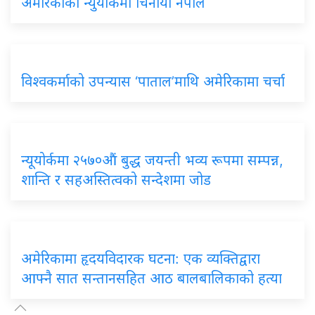
अमेरिकाको न्युयोर्कमा चिनायो नेपाल
विश्वकर्माको उपन्यास ‘पाताल’माथि अमेरिकामा चर्चा
न्यूयोर्कमा २५७०औं बुद्ध जयन्ती भव्य रूपमा सम्पन्न,
शान्ति र सहअस्तित्वको सन्देशमा जोड
अमेरिकामा हृदयविदारक घटना: एक व्यक्तिद्वारा
आफ्नै सात सन्तानसहित आठ बालबालिकाको हत्या