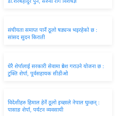
डा.शेरबहादुर पुन, सरुवा रोग विशेषज्ञ
संघीयता
समाप्त पार्ने ठूलो षड्यन्त्र भइरहेको छ :
सांसद सुदन किराती
धेरै
शेर्पालाई सरकारी सेवामा प्रवेश गराउने योजना छ :
टुक्ति शेर्पा, पूर्वसहायक सीडीओ
विदेशीहरु
हिमाल हेर्ने ठूलो इच्छाले नेपाल घुम्छन् :
पासाङ शेर्पा, पर्यटन व्यवसायी