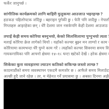
फर्केर जानुपर्छ ।
सांगीतिक कार्यक्रमको लागि बाहिरी मुलुकमा आउजाउ भइरहन्छ ?
हङकङ पहिलोपटक जाँदैछु । बहराइन पुगेकी छु । फेरि पनि जादैछु । नेपाली सं
निम्ताहरु आइरहेका छन् । धेरै देशमा जान नसकेपनि केही देशमा आउजाउ 
तपाईं केही समय कोरिया बस्नुभयो, केको सिलसिलामा पुग्नुभयो त्यता 
मलाई कोरिया क्रेज लागेको थियो । यहाँको कल्चर बुझ्न मन लाग्यो र काम गर्
कोरियामा कामभन्दा धेरै घुम्ने काम गरें । त्यहाँको कल्चर सिक्नमा समय विता
गायकगायिका पनि आफ्नो क्षेत्रमा १४–१८ घन्टा खटेको देखें । हरेक क्षेत्रमा मे
सिकेका कुरा व्यवहारमा ल्याउन कतिको सकिन्छ जस्तो लाग्छ ?
काठमाडौंको समय व्यवस्थापन एकदमै कमजोर छ । आफैले समय मिलाउँदा प
अल्छी हुदै जाने रहेछ । तर, म मेहेनत गर्ने प्रयासमा छु । अबका दिनमा अझै राम