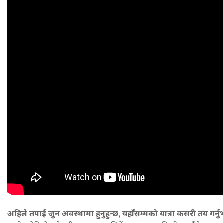
अहिले तपाईं जुन अवस्थामा हुनुहुन्छ, यहाँसम्मको यात्रा कसरी तय गर्न