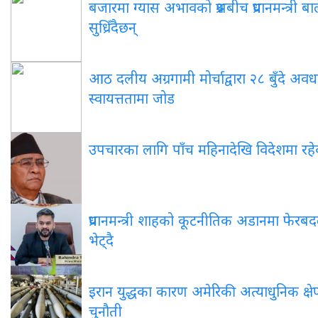
बजारमा
ग्यास अभावको प्रश्नबीच प्रधानमन्त्री
सुध्रिँदैछन्
आठ
दलीय अग्रगामी मोर्चाद्वारा २८ बुँदे अवध
स्वायत्ततामा जोड
उपचारका
लागि पाँच महिनादेखि विदेशमा रहेका 
प्रधानमन्त्री
शाहको कूटनीतिक अडानमा फेरबदल: सो
भेट्दै
इरान
युद्धका कारण अमेरिकी अत्याधुनिक क्षेप्
चुनौती