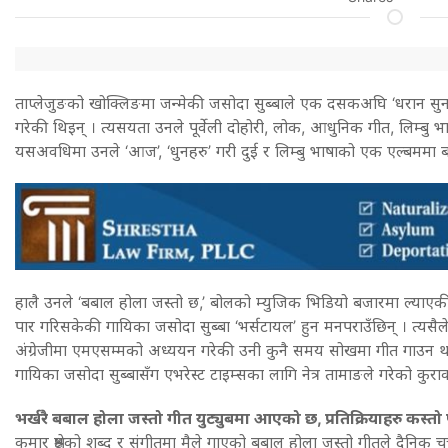
ताप्लेजुङको खोक्लिङमा जन्मेकी जसोदा सुब्बाले एक दसकअघि ‘धरान सुनसर
गरेकी थिइन् । त्यसयता उनले पूर्वेली दोहोरी, लोक, आधुनिक गीत, लिम्बु
यसअवधिमा उनले ‘आज’, ‘धुनहरु’ गरी दुई र लिम्बु भाषाको एक एल्बममा 
हालै उनले ‘बबाल होला जस्तो छ,’ बोलको म्युजिक भिडियो बजारमा ल्य
पार गरिसकेकी गायिका जसोदा सुब्बा ‘भर्सटायल’ हुन मनपराउँछिन् । त्यस
अंग्रेजीमा एमएसम्मको अध्ययन गरेकी उनी कुनै समय सोखमा गीत गाउन थाल
गायिका जसोदा सुब्बासँग एभरेस्ट टाइम्सका लागि नेत्र तामाङले गरेको कुरा
भर्खरै बबाल होला जस्तो गीत युट्युबमा आएको छ, प्रतिक्रियाहरु कस्
कुमार श्रेष्ठको शब्द र संगीतमा मैले गाएको बबाल होला जस्तो गीतले दैनिक 