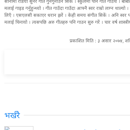
सानोमा रेडियो सुनेर गीत गुनगुनाउन सिकें । स्कुलमा पनि गीत गाउँथे । बाब
मलाई गाइड गर्नुहुन्थ्यो । गीत गाउँदा गाउँदा आफ्नै स्वर राम्रो लाग्न थाल्यो
लिएँ । एसएलसी सकाएर धरान झरें । केही समय संगीत सिकें । अनि स्वर प
मलाई चिनायो । त्यसपछि अरु गीतहरु पनि गाउन सुरु गरें । चार वर्ष शास्त्
प्रकाशित मिति : ३ असार २०७४, श
भर्खरै