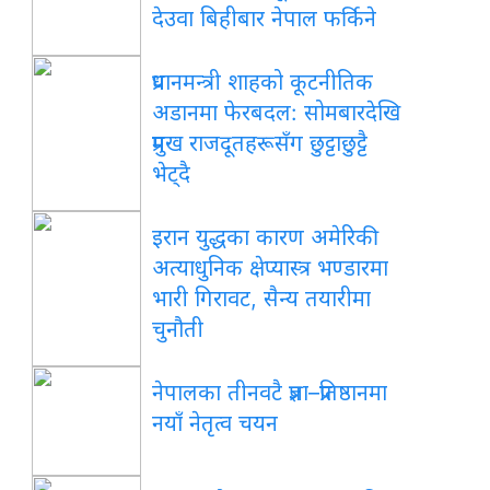
देउवा बिहीबार नेपाल फर्किने
प्रधानमन्त्री शाहको कूटनीतिक
अडानमा फेरबदल: सोमबारदेखि
प्रमुख राजदूतहरूसँग छुट्टाछुट्टै
भेट्दै
इरान युद्धका कारण अमेरिकी
अत्याधुनिक क्षेप्यास्त्र भण्डारमा
भारी गिरावट, सैन्य तयारीमा
चुनौती
नेपालका तीनवटै प्रज्ञा–प्रतिष्ठानमा
नयाँ नेतृत्व चयन