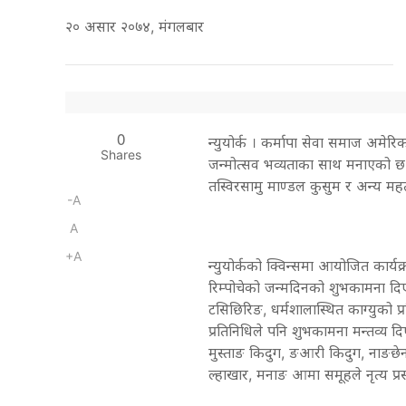
२० असार २०७४, मंगलबार
0
न्युयोर्क । कर्मापा सेवा समाज अमेरिका
Shares
जन्मोत्सव भव्यताका साथ मनाएको छ
तस्विरसामु माण्डल कुसुम र अन्य महत
-A
A
+A
न्युयोर्कको क्विन्समा आयोजित कार्यक्
रिम्पोचेको जन्मदिनको शुभकामना दिएक
टसिछिरिङ, धर्मशालास्थित काग्युको प
प्रतिनिधिले पनि शुभकामना मन्तव्य दि
मुस्ताङ किदुग, ङआरी किदुग, नाङछेन
ल्हाखार, मनाङ आमा समूहले नृत्य प्रस