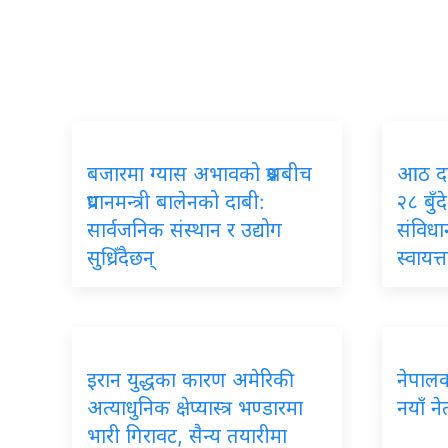
बजारमा ग्यास अभावको प्रश्नबीच
आठ दली
प्रधानमन्त्री बालेनको दाबी:
२८ बुँ
सार्वजनिक संस्थान र उद्योग
संविधान
सुध्रिँदैछन्
स्वायत
इरान युद्धका कारण अमेरिकी
नेपालका 
अत्याधुनिक क्षेप्यास्त्र भण्डारमा
नयाँ ने
भारी गिरावट, सैन्य तयारीमा