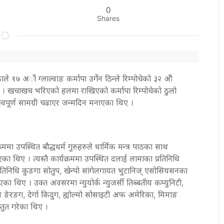
0
Shares
ले १७ अाैं ग्लाल्वाङ कर्मापा उर्गेन ठिन्ले रिम्पोचेको ३२ औं
 । खचाखच भरिएको हलमा राखिएको कर्मापा रिम्पोचेको ठुलो
्वपूर्ण सामग्री चढाएर जन्मदिन मनाएका थिए ।
रममा उपस्थित बौद्धधर्म गुरुहरुले धार्मिक मन्त्र पाठका साथ
ा थिए । त्यस्तै कार्यक्रममा उपस्थित दलाई लामाका प्रतिनिधि
्रतिनिधि कुङगा सोतुप, खेन्पो सांगेलगायत भुटानिज् एसोसियसनका
एका थिए । उक्त अवसरमा न्युयोर्क न्युजर्सी तिब्बतीय कम्युनिटी,
 ङेरङग, देर्गा किदुग, ह्योल्मो सोसाइटी अफ अमेरिका, मिमाङ
्तुत गरेका थिए ।