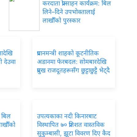
करदाता प्रोत्साहन कार्यक्रम: बिल
लिने–दिने उपभोक्तालाई
लाखौँको पुरस्कार
ादेखि
प्रधानमन्त्री शाहको कूटनीतिक
्री देउवा
अडानमा फेरबदल: सोमबारदेखि
प्रमुख राजदूतहरूसँग छुट्टाछुट्टै भेट्दै
: बिल
उपत्यकाका नदी किनारबाट
लाखौँको
विस्थापित ७० प्रतिशत वास्तविक
सुकुम्बासी, झूटा विवरण दिए कैद