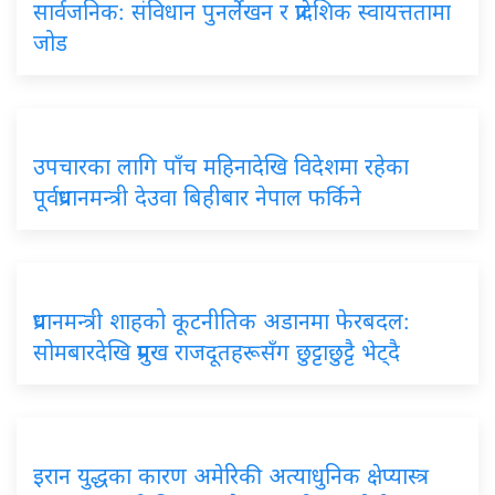
सार्वजनिक: संविधान पुनर्लेखन र प्रादेशिक स्वायत्ततामा
जोड
उपचारका लागि पाँच महिनादेखि विदेशमा रहेका
पूर्वप्रधानमन्त्री देउवा बिहीबार नेपाल फर्किने
प्रधानमन्त्री शाहको कूटनीतिक अडानमा फेरबदल:
सोमबारदेखि प्रमुख राजदूतहरूसँग छुट्टाछुट्टै भेट्दै
इरान युद्धका कारण अमेरिकी अत्याधुनिक क्षेप्यास्त्र