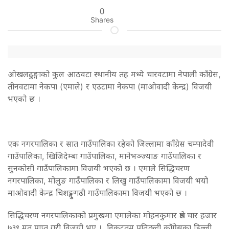
0
Shares
ओखलढुङ्गाको कुल आठवटा स्थानीय तह मध्ये चारवटामा नेपाली काँग्रेस,
तीनवटामा नेकपा (एमाले) र एउटामा नेकपा (माओवादी केन्द्र) विजयी
भएको छ ।
एक नगरपालिका र सात गाउँपालिका रहेको जिल्लामा काँग्रेस चम्पादेवी
गाउँपालिका, खिजिदेम्बा गाउँपालिका, मानेभञ्ज्याङ गाउँपालिका र
सुनकोसी गाउँपालिकामा विजयी भएको छ । एमाले सिद्धिचरण
नगरपालिका, मोलुङ गाउँपालिका र लिखु गाउँपालिकामा विजयी भयो
माओवादी केन्द्र चिशङ्खुगढी गाउँपालिकामा विजयी भएको छ ।
सिद्धिचरण नगरपालिकाको प्रमुखमा एमालेका मोहनकुमार श्रेष्ठ चार हजार
७३९ मत प्राप्त गरी विजयी भए । निकटतम प्रतिद्वन्द्वी काँग्रेसका डिल्ली