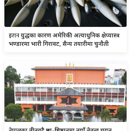
इरान
युद्धका कारण अमेरिकी अत्याधुनिक क्षेप्यास्त्र
भण्डारमा भारी गिरावट, सैन्य तयारीमा चुनौती
नेपालका
तीनवटै प्रज्ञा–प्रतिष्ठानमा नयाँ नेतृत्व चयन