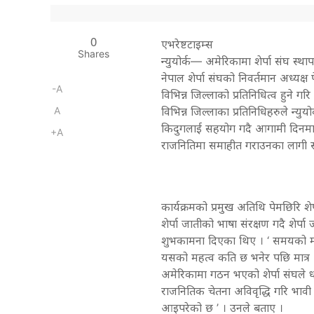
0
एभरेष्टटाइम्स
Shares
न्युयोर्क— अमेरिकामा शेर्पा संघ स्था
नेपाल शेर्पा संघको निवर्तमान अध्यक्ष
-A
विभिन्न जिल्लाको प्रतिनिधित्व हुने ग
A
विभिन्न जिल्लाका प्रतिनिधिहरुले न्य
किदुगलाई सहयोग गदै आगामी दिनमा श
+A
राजनितिमा समाहीत गराउनका लागी 
कार्यक्रमको प्रमुख अतिथि पेमछिरि शे
शेर्पा जातीको भाषा संरक्षण गदै शेर
शुभकामना दिएका थिए । ‘ समयको माग
यसको महत्व कति छ भनेर पछि मात्र थाह
अमेरिकामा गठन भएको शेर्पा संघले ध
राजनितिक चेतना अविवृद्धि गरि भावी 
आइपरेको छ ’ । उनले बताए ।