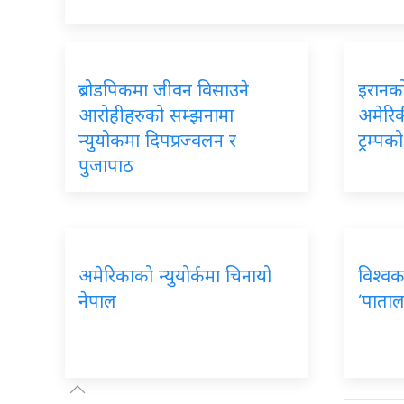
ब्रोडपिकमा जीवन विसाउने
इरानको
आरोहीहरुको सम्झनामा
अमेरिकी
न्युयोकमा दिपप्रज्वलन र
ट्रम्प
पुजापाठ
अमेरिकाको न्युयोर्कमा चिनायो
विश्वक
नेपाल
‘पाताल