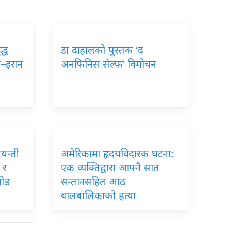
द्ध
डा दाहालको पूस्तक ‘द
ा–इरान
अनफिनिस सेल्फ’ विमोचन
जयन्ती
अमेरिकामा हृदयविदारक घटना:
 र
एक व्यक्तिद्वारा आफ्नै सात
जोड
सन्तानसहित आठ
बालबालिकाको हत्या