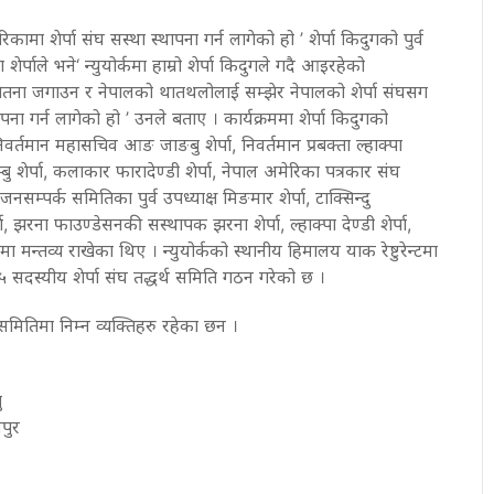
कामा शेर्पा संघ सस्था स्थापना गर्न लागेको हो ’ शेर्पा किदुगको पुर्व
र्पाले भने‘ न्युयोर्कमा हाम्रो शेर्पा किदुगले गदै आइरहेको
ेतना जगाउन र नेपालको थातथलोलाई सम्झेर नेपालको शेर्पा संघसग
ापना गर्न लागेको हो ’ उनले बताए । कार्यक्रममा शेर्पा किदुगको
निवर्तमान महासचिव आङ जाङबु शेर्पा, निवर्तमान प्रबक्ता ल्हाक्पा
म्बु शेर्पा, कलाकार फारादेण्डी शेर्पा, नेपाल अमेरिका पत्रकार संघ
जनसम्पर्क समितिका पुर्व उपध्याक्ष मिङमार शेर्पा, टाक्सिन्दु
, झरना फाउण्डेसनकी सस्थापक झरना शेर्पा, ल्हाक्पा देण्डी शेर्पा,
ारेमा मन्तव्य राखेका थिए । न्युयोर्कको स्थानीय हिमालय याक रेष्टुरेन्टमा
सदस्यीय शेर्पा संघ तद्धर्थ समिति गठन गरेको छ ।
समितिमा निम्न व्यक्तिहरु रहेका छन ।
ु
पुर