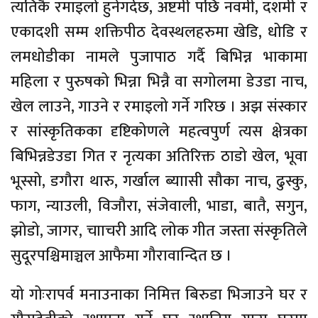
त्यतिकै रमाइलो हुनेगर्दछ, अष्टमी पछि नवमी, दशमी र
एकादशी सम्म शक्तिपीठ देवस्थलहरुमा खेडि, धोडि र
लमधोडीका नामले पुजापाठ गर्दै बिभिन्न भाकामा
महिला र पुरुषको भिन्ना भिन्नै वा सगोलमा डेउडा नाच,
खेल लाउने, गाउने र रमाइलो गर्ने गरिछ । अझ संस्कार
र सांस्कृतिकका दृष्टिकोणले महत्वपुर्ण त्यस क्षेत्रका
बिभिन्नडेउडा गित र नृत्यका अतिरिक्त ठाडो खेल, भूवा
भूस्सो, डगौरा थारु, गर्खाल ब्याासी सौका नाच, ढुस्कु,
फाग, न्याउली, विजौरा, संजेवाली, भाडा, बातै, सगुन,
झोडो, जागर, चााचरी आदि लोक गीत जस्ता संस्कृतिले
सुदूरपश्चिमाञ्चल आफैमा गौरावान्दित छ ।
यो गोःरापर्व मनाउनाका निमित्त बिरुडा भिजाउने घर र