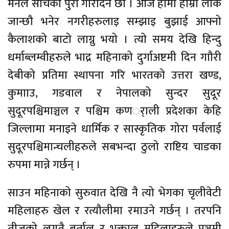
मनले सोचेको पुरा गरिदिने छौ । आज हामी हाम्रो लोक
जान्छौ भनेर नगरीहरुलाइ सम्झाइ बुझाई आफ्नो
कैलाशको बाटो लाग्नु भयो । त्यो समय देखि हिन्दु
धर्माब्लम्वीहरुले भाद्र महिनाको दुर्गाअष्टमी दिन गाौरी
देबीको प्रतिमा स्थापना गरि भारतको उत्तरा खण्ड,
कुमााउ, गडवाल र नेपालको सुन्दर सुदूर
सुदूरपश्चिमाञ्चल र पश्चिम कणर्ाली प्रदेशका केहि
जिल्लामा मनाइने धार्मिक र सास्कृतिक गोरा पर्वलाई
सुदूरपश्चिमान्चलीहरुले सबभन्दा ठुलो राष्टिय चाडका
रुपमा मान्ने गर्छन् ।
साउन महिनाको सुरुवात देखि नै त्यो भेगका चृलीवेटी
महिलाहरु खेल र रत्यौलीमा रमाउने गर्छन् । तरपनि
तीजको लगतै बर्तालु र भक्तालु महिलाहरुले पञ्चमी