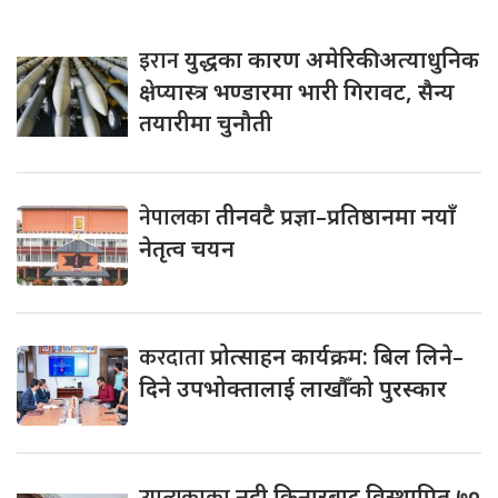
इरान
युद्धका कारण अमेरिकी अत्याधुनिक
क्षेप्यास्त्र भण्डारमा भारी गिरावट, सैन्य
तयारीमा चुनौती
नेपालका
तीनवटै प्रज्ञा–प्रतिष्ठानमा नयाँ
नेतृत्व चयन
करदाता
प्रोत्साहन कार्यक्रम: बिल लिने–
दिने उपभोक्तालाई लाखौँको पुरस्कार
उपत्यकाका
नदी किनारबाट विस्थापित ७०