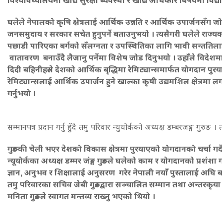
घलेले नेपालको कृषि क्षेत्रलाई आर्थिक उन्नति र आर्थिक उपार्जनसँग जोड्न
जनसमुदाय र सरकार सचेत हुनुपर्ने बताउनुभयो । त्यसैगरी
घलेले राज्य
पछाडी पारिएका बर्गको सँलग्नता र उपस्थितिका लागि भावी सन्ततिला
वातावरण बनाउँदै लैजानु पर्नेमा विशेष जोड दिनुभयो । उहाँले विदेश
दिदी बहिनीहरुले देशको आर्थिक बृद्धिमा रेमिट्यान्समार्फत योगदान पुरयाए
रेमिट्यान्सलाई आर्थिक उपार्जन हुने खाल्का कृषी उद्यमशिल क्षेत्रमा ल
गर्नुभयो ।
सम्मानपत्र प्रदान गर्नु हुँदै तमु परिवार न्युयोर्कको अध्यक्ष डम्बरजङ्ग गुरुङ । 
गुरुङकी चेली भएर देशको विकास क्षेत्रमा पुरयाएको योगदानको चर्चा गर्द
न्यूयोर्कका अध्यक्ष डम्मर जंङ्ग गुरुङले
घलेको काम र योगदानको प्रशंशा गर
ज्ञान, अनुभव र शिक्षालाई अनुसरण गरेर नेपाली नयाँ पुस्तालाई अघि 
तमु परिवारका सचिव जेबी गुरुङद्वारा सञ्चालित सम्मान तथा अन्तरकृया क
मनिता गुरुङले स्वागत मन्तव्य राख्नु भएको थियो ।