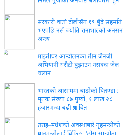
निर्मल पुर्जाको अन्त्येष्टि बेलायतमा हुने
सरकारी वार्ता टोलीसँग १९ बुँदे सहमति
भएपछि नर्स ज्योति रानाभाटको अनसन
अन्त्य
माइतीघर आन्दोलनका तीन जेनजी
अभियानी धरौटी बुझाउन नसक्दा जेल
चलान
भारतको आसाममा बाढीको वितण्डा :
मृतक संख्या ८७ पुग्यो, १ लाख २८
हजारभन्दा बढी प्रभावित
तराई–मधेशको अवस्थाबारे गृहमन्त्रीको
प्रधानमन्त्रीलाई ब्रिफिङ, ‘ठोस सम्झौता