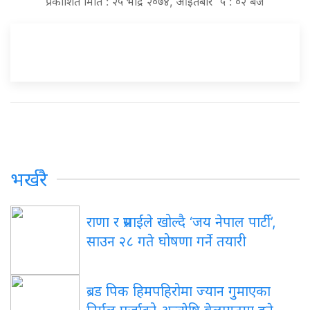
प्रकाशित मिति : २५ भाद्र २०७४, आइतबार ५ : ०२ बजे
भर्खरै
राणा र प्रसाईंले खोल्दै ‘जय नेपाल पार्टी’,
साउन २८ गते घोषणा गर्ने तयारी
ब्रड पिक हिमपहिरोमा ज्यान गुमाएका