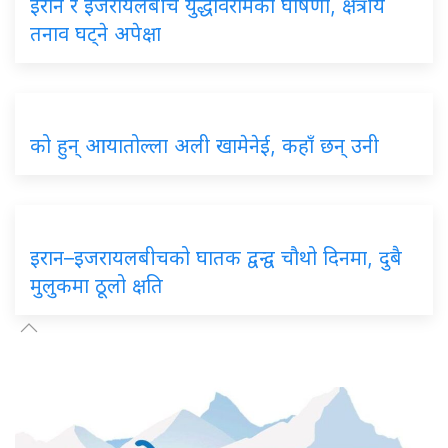
इरान र इजरायलबीच युद्धविरामको घोषणा, क्षेत्रीय
तनाव घट्ने अपेक्षा
को हुन् आयातोल्ला अली खामेनेई, कहाँ छन् उनी
इरान–इजरायलबीचको घातक द्वन्द्व चौथो दिनमा, दुबै
मुलुकमा ठूलो क्षति