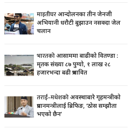
माइतीघर
आन्दोलनका तीन जेनजी
अभियानी धरौटी बुझाउन नसक्दा जेल
चलान
भारतको
आसाममा बाढीको वितण्डा :
मृतक संख्या ८७ पुग्यो, १ लाख २८
हजारभन्दा बढी प्रभावित
तराई–मधेशको
अवस्थाबारे गृहमन्त्रीको
प्रधानमन्त्रीलाई ब्रिफिङ, ‘ठोस सम्झौता
भएको छैन’