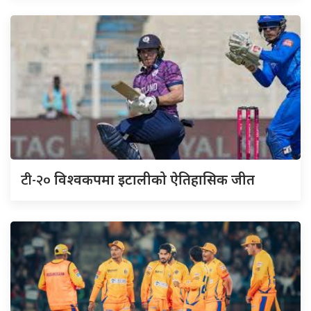
टी-२०
विश्वकपमा इटालीको ऐतिहासिक जीत