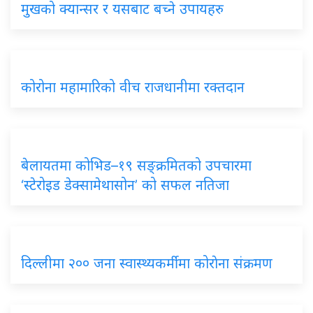
मुखको क्यान्सर र यसबाट बच्ने उपायहरु
कोरोना महामारिको वीच राजधानीमा रक्तदान
बेलायतमा कोभिड–१९ सङ्क्रमितको उपचारमा
‘स्टेरोइड डेक्सामेथासोन’ को सफल नतिजा
दिल्लीमा २०० जना स्वास्थ्यकर्मीमा कोराेना संक्रमण