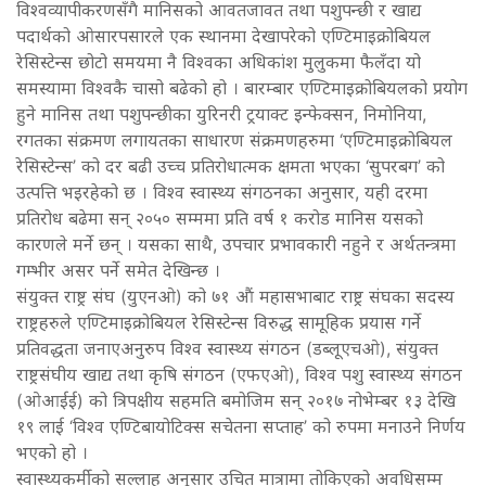
विश्वव्यापीकरणसँगै मानिसको आवतजावत तथा पशुपन्छी र खाद्य
पदार्थको ओसारपसारले एक स्थानमा देखापरेको एण्टिमाइक्रोबियल
रेसिस्टेन्स छोटो समयमा नै विश्वका अधिकांश मुलुकमा फैलँदा यो
समस्यामा विश्वकै चासो बढेको हो । बारम्बार एण्टिमाइक्रोबियलको प्रयोग
हुने मानिस तथा पशुपन्छीका युरिनरी ट्रयाक्ट इन्फेक्सन, निमोनिया,
रगतका संक्रमण लगायतका साधारण संक्रमणहरुमा ‘एण्टिमाइक्रोबियल
रेसिस्टेन्स’ को दर बढी उच्च प्रतिरोधात्मक क्षमता भएका ‘सुपरबग’ को
उत्पत्ति भइरहेको छ । विश्व स्वास्थ्य संगठनका अनुसार, यही दरमा
प्रतिरोध बढेमा सन् २०५० सम्ममा प्रति वर्ष १ करोड मानिस यसको
कारणले मर्ने छन् । यसका साथै, उपचार प्रभावकारी नहुने र अर्थतन्त्रमा
गम्भीर असर पर्ने समेत देखिन्छ ।
संयुक्त राष्ट्र संघ (युएनओ) को ७१ औं महासभाबाट राष्ट्र संघका सदस्य
राष्ट्रहरुले एण्टिमाइक्रोबियल रेसिस्टेन्स विरुद्ध सामूहिक प्रयास गर्ने
प्रतिवद्धता जनाएअनुरुप विश्व स्वास्थ्य संगठन (डब्लूएचओ), संयुक्त
राष्ट्रसंघीय खाद्य तथा कृषि संगठन (एफएओ), विश्व पशु स्वास्थ्य संगठन
(ओआईई) को त्रिपक्षीय सहमति बमोजिम सन् २०१७ नोभेम्बर १३ देखि
१९ लाई ‘विश्व एण्टिबायोटिक्स सचेतना सप्ताह’ को रुपमा मनाउने निर्णय
भएको हो ।
स्वास्थ्यकर्मीको सल्लाह अनुसार उचित मात्रामा तोकिएको अवधिसम्म