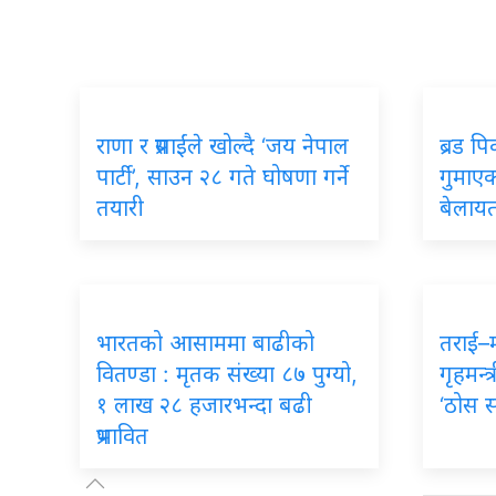
राणा र प्रसाईंले खोल्दै ‘जय नेपाल
ब्रड प
पार्टी’, साउन २८ गते घोषणा गर्ने
गुमाएका
तयारी
बेलायत
भारतको आसाममा बाढीको
तराई–
वितण्डा : मृतक संख्या ८७ पुग्यो,
गृहमन्त्
१ लाख २८ हजारभन्दा बढी
‘ठोस 
प्रभावित