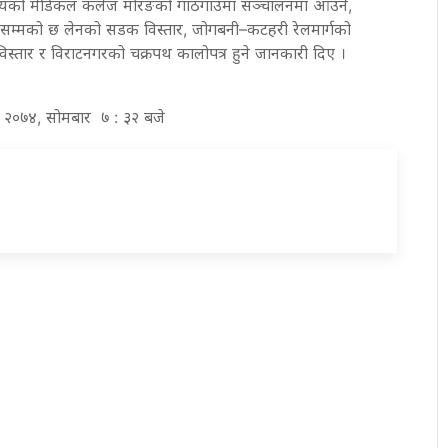
द्यालयको मेडिकल कलेज मोरङको गाठगाउँमा सञ्चालनमा आउने,
लसम्मको छ लेनको सडक विस्तार, जोगबनी–कटहरी रेलमार्गको
िस्तार र विराटनगरको चक्रपथ कालोपत्र हुने जानकारी दिए ।
िर २०७४, सोमबार ७ : ३२ बजे