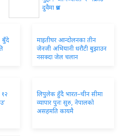
दुवैमा प्रश्न
बुँदे
माइतीघर आन्दोलनका तीन
ति
जेनजी अभियानी धरौटी बुझाउन
नसक्दा जेल चलान
, १२
लिपुलेक हुँदै भारत–चीन सीमा
ाउ’
व्यापार पुनः सुरु, नेपालको
असहमति कायमै