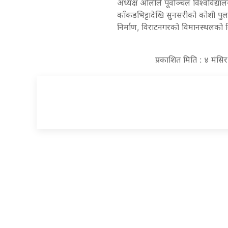
अध्यक्ष ओलीले पूर्वाञ्चल विश्ववि
काँकडभिट्टादेखि सुनसरीको कोशी पु
निर्माण, विराटनगरको विमानस्थलको व
प्रकाशित मिति : ४ मंस