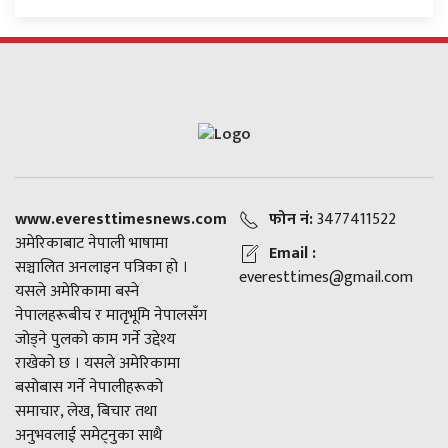
www.everesttimesnews.com
फोन नं:
3477411522
अमेरिकाबाट नेपाली भाषामा
Email :
सञ्चालित अनलाइन पत्रिका हो ।
everesttimes@gmail.com
यसले अमेरिकामा बस्ने
नेपालहरूबीच र मातृभूमि नेपालसँग
जोड्ने पुलको काम गर्ने उद्देश्य
राखेको छ । यसले अमेरिकामा
बसोबास गर्ने नेपालीहरूको
समाचार, लेख, बिचार तथा
अनुभवलाई समेट्नुका साथै