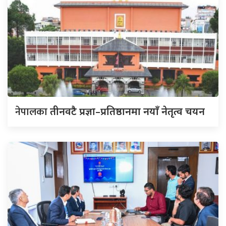
नेपालका
तीनवटै प्रज्ञा–प्रतिष्ठानमा नयाँ नेतृत्व चयन