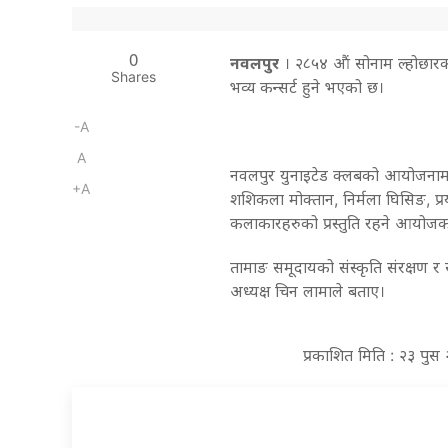
0
नवलपुर
। २८५४ औं सोनाम ल्होछारको
Shares
भव्य कन्सर्ट हुने भएको छ।
-A
A
नवलपुर युनाइटेड क्लबको आयोजनामा म
+A
शशिकला मोक्तान, निर्मला घिसिङ, प
कलाकारहरुको प्रस्तुति रहने आयो
तामाङ समूदायको संस्कृति संरक्षण र 
अध्यक्ष चिन लामाले बताए।
प्रकाशित मिति : २३ पु