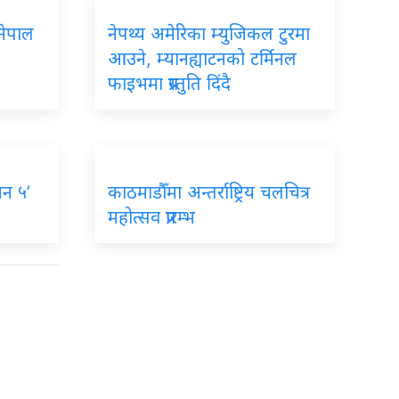
नेपाल
नेपथ्य अमेरिका म्युजिकल टुरमा
आउने, म्यानह्याटनको टर्मिनल
फाइभमा प्रस्तुति दिंदै
न ५’
काठमाडौँमा अन्तर्राष्ट्रिय चलचित्र
महोत्सव प्रारम्भ