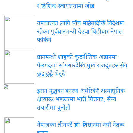
र प्रादेशिक स्वायत्ततामा जोड
उपचारका लागि पाँच महिनादेखि विदेशमा
रहेका पूर्वप्रधानमन्त्री देउवा बिहीबार नेपाल
फर्किने
प्रधानमन्त्री शाहको कूटनीतिक अडानमा
फेरबदल: सोमबारदेखि प्रमुख राजदूतहरूसँग
छुट्टाछुट्टै भेट्दै
इरान युद्धका कारण अमेरिकी अत्याधुनिक
क्षेप्यास्त्र भण्डारमा भारी गिरावट, सैन्य
तयारीमा चुनौती
नेपालका तीनवटै प्रज्ञा–प्रतिष्ठानमा नयाँ नेतृत्व
चयन