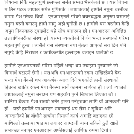
बिषयमा निकै महत्वपुर्ण छलफल समेत सम्पन्न भैसकेको छ । यस बिचमा
म तिन पटक लाप्राक समेत पुगिसके । लाप्राकलाई हामीले नमुना बस्तीका
रुपमा पेश गरेका थियौ । एनआरएनले गरेको बचनबद्धता अनुरुप यसलाई
नमुना बस्ती बनाउनु हाम्रो सामु अझै चुनौती छ । हामीले यस बस्तीमा केहि
अपुग निकायहरु ट्वाइलेट थप्ने सोच बनाएका छौ । एनआरएन अविछिन्न
उत्तराधिकारीका संस्था हो ,यसमा ब्यक्तीको निर्णय भन्दा संस्थाको गरिमा
महत्वपुर्ण हुन्छ । त्यसैले यस संस्थामा नया नेृतत्व आएको सय दिन पनि
नपुग्दै केहि निराधार र कपोकल्पीत हल्लाहरु चलाइन थालेको छ ।
हामीले एनआरएनको गरिमा पहिले भन्दा थप उचाइमा पुरयाउने छौ ,
किमार्थ घटाउने छैनौ । यसअघि एनआरएनको रकम राखिरहेको बैंक
भन्दा मेघा बैंकले थप आकर्षक ब्याज दिने भएकोले हामी संस्थाको
हितका खातिर रकम मेघा बैंकमा सार्ने काममा लागेका हौ । त्यो ब्याजले
लाप्राकलाई नमुना बनाउन थप सहयोग पुग्ने बिश्वास लिएका छौ ।
सानिमा बैंकमा पैशा राख्यो भनेर हल्ला गर्नेहरुका लागि यो जानकारी पनि
हो । यस्तै हामीले एनआरएन भवनलाई थप सेवा र सुविधा अनि
आम्दानीको श्रोत बाँंधीने ढाचाँमा निमार्ण कार्य अगाडि बढाएका छौ ।
माथिल्लो तल्लामा भाडामा लगाएर आम्दानी बाध्न सकिने ठुलै खाले
सभाकक्ष बनाएर एनआरएन अफीसलाई आर्थिक रुपमा दिगो र